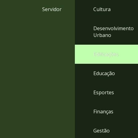
4
Servidor
Cultura
Acessibilidade
5
Desenvolvimento
Urbano
Edificações
Educação
Esportes
Finanças
Gestão