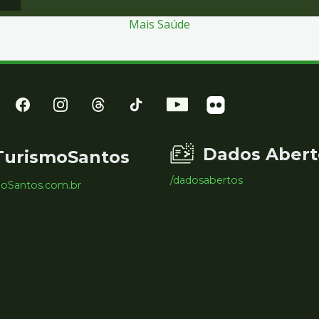
Mais Saúde
Dados Abert
TurismoSantos
/dadosabertos
moSantos.com.br