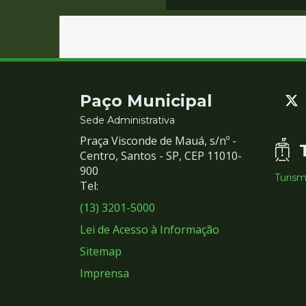
Contato
Paço Municipal
e
Sede Administrativa
Praça Visconde de Mauá, s/nº -
Redes
Centro, Santos - SP, CEP 11010-
900
Turis
Sociais
Tel:
(13) 3201-5000
Lei de Acesso à Informação
Sitemap
Imprensa