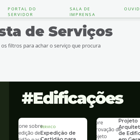
PORTAL DO
SALA DE
OUVID
SERVIDOR
IMPRENSA
ista de Serviços
e os filtros para achar o serviço que procura
Edificações
SERVICO
Aprovaç
Projeto
Arquite
SERVICO
Expedição de
de Edif
Certidão para
em Gera