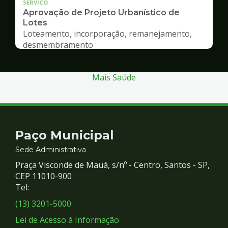
SERVICO
Aprovação de Projeto Urbanístico de
Lotes
Loteamento, incorporação, remanejamento,
desmembramento
Mais Saúde
Contato
Paço Municipal
e
Sede Administrativa
Praça Visconde de Mauá, s/nº - Centro, Santos - SP,
Redes
CEP 11010-900
Tel:
Sociais
(13) 3201-5000
Lei de Acesso à Informação