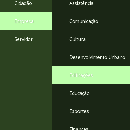
4
Cidadão
Assistência
Acessibilidade
5
Empresa
Comunicação
Servidor
Cultura
Desenvolvimento Urbano
Edificações
Educação
Esportes
Finanças