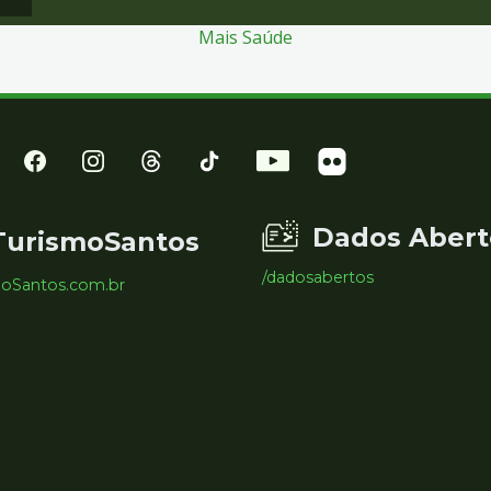
Mais Saúde
Dados Abert
TurismoSantos
/dadosabertos
moSantos.com.br