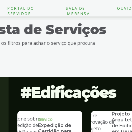
PORTAL DO
SALA DE
OUVID
SERVIDOR
IMPRENSA
ista de Serviços
e os filtros para achar o serviço que procura
Edificações
SERVICO
Aprovaç
Projeto
Arquite
SERVICO
Expedição de
de Edif
Certidão para
em Gera