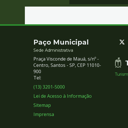
Contato
Paço Municipal
e
Sede Administrativa
Praça Visconde de Mauá, s/nº -
Redes
Centro, Santos - SP, CEP 11010-
900
Turis
Sociais
Tel:
(13) 3201-5000
Lei de Acesso à Informação
Sitemap
Imprensa