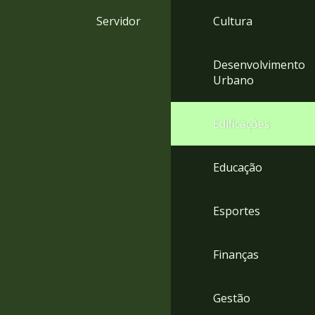
4
Servidor
Cultura
Acessibilidade
5
Desenvolvimento
Urbano
Edificações
Educação
Esportes
Finanças
Gestão