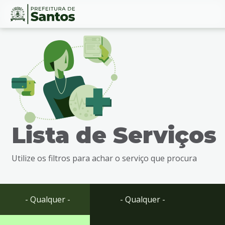
Ir
Conteúdo
para
o
conteúdo
1
Ir
para
o
menu
Lista de Serviços
2
Ir
para
Utilize os filtros para achar o serviço que procura
busca
3
Ir
para
- Qualquer -
- Qualquer -
o
rodapé