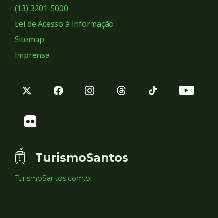
Sociais
(13) 3201-5000
Lei de Acesso à Informação
Sitemap
Imprensa
TurismoSantos
TurismoSantos.com.br