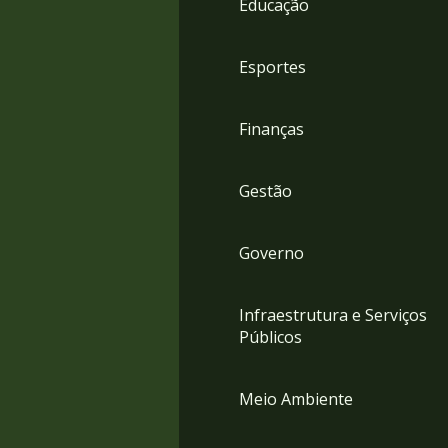
Educação
4
Acessibilidade
5
Esportes
Finanças
Gestão
Governo
Infraestrutura e Serviços
Públicos
Meio Ambiente