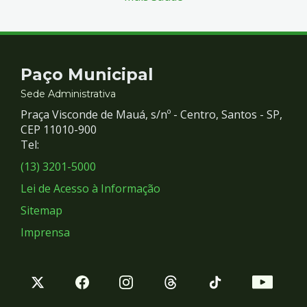
Contato
Paço Municipal
e
Sede Administrativa
Praça Visconde de Mauá, s/nº - Centro, Santos - SP,
Redes
CEP 11010-900
Tel:
Sociais
(13) 3201-5000
Lei de Acesso à Informação
Sitemap
Imprensa