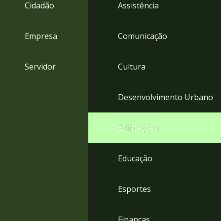
4
Cidadão
Assistência
Acessibilidade
5
Empresa
Comunicação
Servidor
Cultura
Desenvolvimento Urbano
Edificações
Educação
Esportes
Finanças