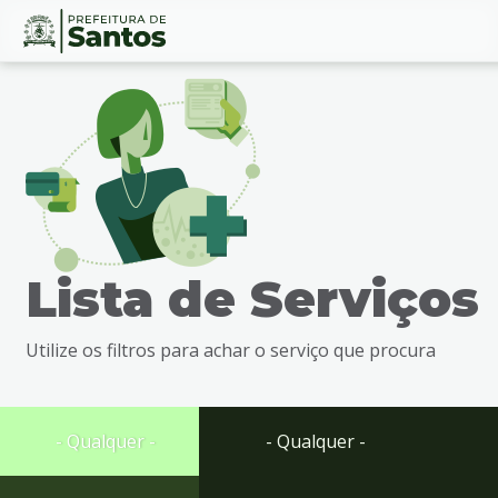
Ir
Conteúdo
para
o
conteúdo
1
Ir
para
o
menu
Lista de Serviços
2
Ir
para
Utilize os filtros para achar o serviço que procura
busca
3
Ir
para
- Qualquer -
- Qualquer -
o
rodapé