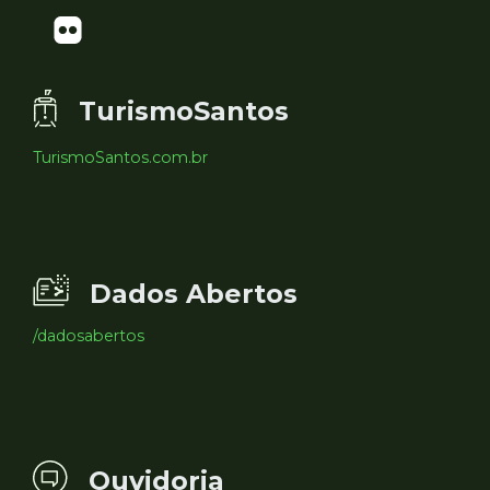
TurismoSantos
TurismoSantos.com.br
Dados Abertos
/dadosabertos
Ouvidoria