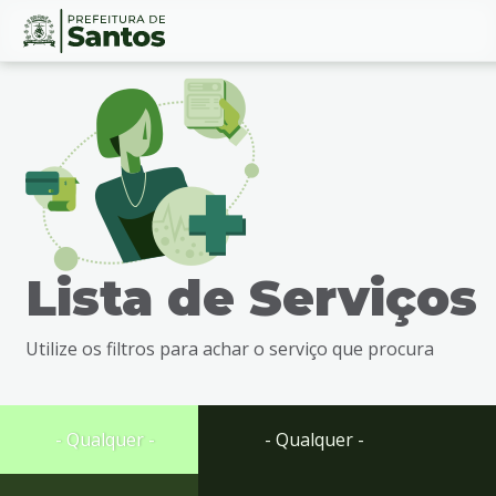
Ir
Conteúdo
para
o
conteúdo
1
Ir
para
o
menu
Lista de Serviços
2
Ir
para
Utilize os filtros para achar o serviço que procura
busca
3
Ir
para
- Qualquer -
- Qualquer -
o
rodapé