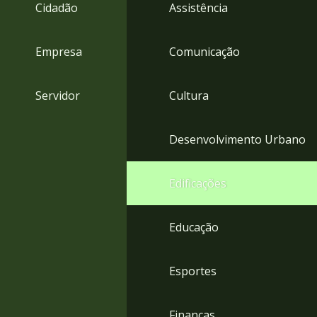
4
Cidadão
Assistência
Acessibilidade
5
Empresa
Comunicação
Servidor
Cultura
Desenvolvimento Urbano
Edificações
Educação
Esportes
Finanças