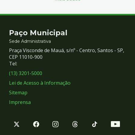
Contato
Paço Municipal
e
Sede Administrativa
Praça Visconde de Mauá, s/nº - Centro, Santos - SP,
Redes
CEP 11010-900
Tel:
Sociais
(13) 3201-5000
Lei de Acesso à Informação
Sitemap
Imprensa