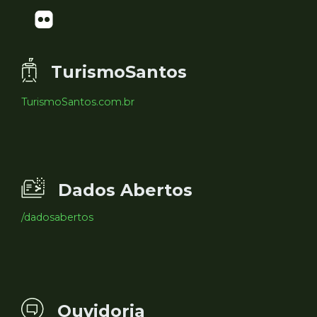
TurismoSantos
TurismoSantos.com.br
Dados Abertos
/dadosabertos
Ouvidoria