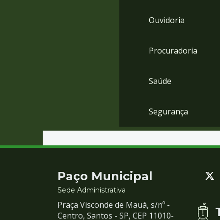
Ouvidoria
Procuradoria
Saúde
Segurança
Contato
Paço Municipal
e
Sede Administrativa
Praça Visconde de Mauá, s/nº -
Redes
Centro, Santos - SP, CEP 11010-