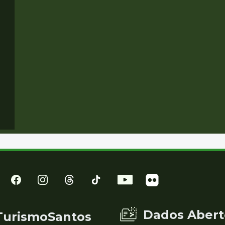
Dados Abert
TurismoSantos