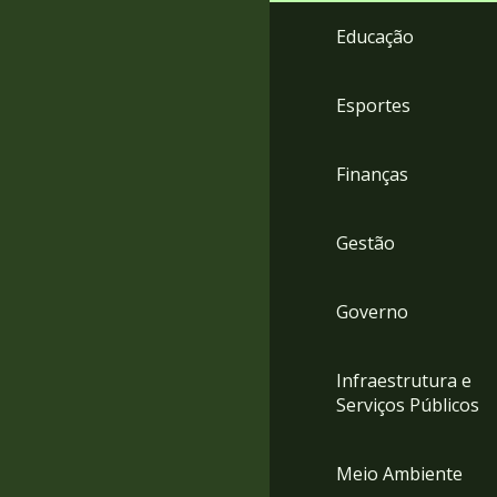
4
Educação
Acessibilidade
5
Esportes
Finanças
Gestão
Governo
Infraestrutura e
Serviços Públicos
Meio Ambiente