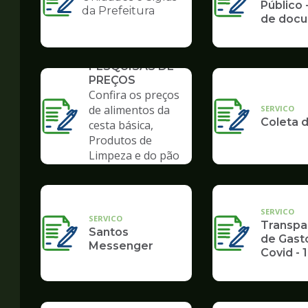
Ilustração
Público -
da Prefeitura
de doc
da
pagina
de
SERVICO
Governo
PESQUISAS DE
PREÇOS
Confira os preços
de alimentos da
SERVICO
Coleta d
cesta básica,
Produtos de
Limpeza e do pão
de cará
SERVICO
SERVICO
Transpa
Santos
de Gasto
Messenger
Covid - 