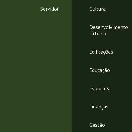
4
Servidor
Cultura
Acessibilidade
5
Desenvolvimento
Urbano
Edificações
Educação
Esportes
Finanças
Gestão