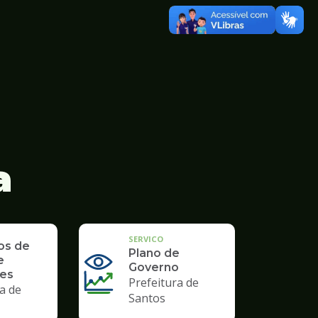
a
SERVICO
os de
Plano de
e
Governo
des
Prefeitura de
a de
Santos