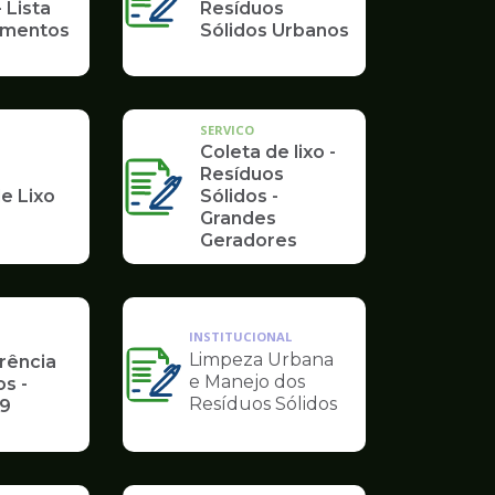
 Lista
Resíduos
umentos
Sólidos Urbanos
SERVICO
Coleta de lixo -
Resíduos
e Lixo
Sólidos -
Grandes
Geradores
INSTITUCIONAL
Limpeza Urbana
rência
e Manejo dos
Ilustração
s -
Resíduos Sólidos
19
da
pagina
de
Governo
INSTITUCIONAL