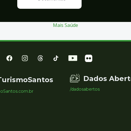
Mais Saúde
Dados Abert
TurismoSantos
/dadosabertos
moSantos.com.br