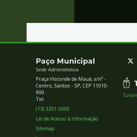
Contato
Paço Municipal
e
Sede Administrativa
Praça Visconde de Mauá, s/nº -
Redes
Centro, Santos - SP, CEP 11010-
900
Turis
Sociais
Tel:
(13) 3201-5000
Lei de Acesso à Informação
Sitemap