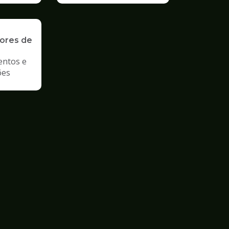
ores de
entos e
ões