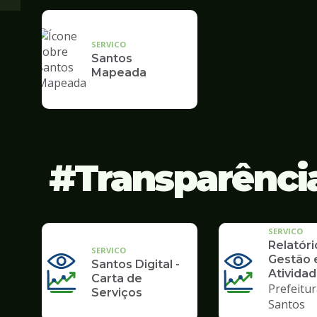
SERVICO
Santos
Mapeada
Transparênci
SERVICO
Relatóri
SERVICO
Gestão 
Santos Digital -
Ativida
Carta de
Prefeitur
Serviços
Santos