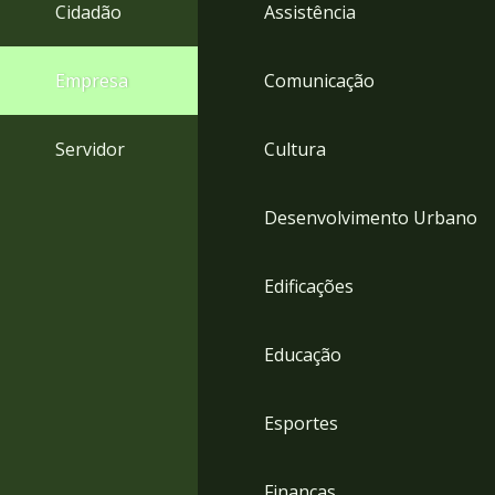
4
Cidadão
Assistência
Acessibilidade
5
Empresa
Comunicação
Servidor
Cultura
Desenvolvimento Urbano
Edificações
Educação
Esportes
Finanças