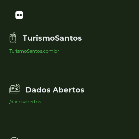
TurismoSantos
TurismoSantos.com.br
Dados Abertos
/dadosabertos