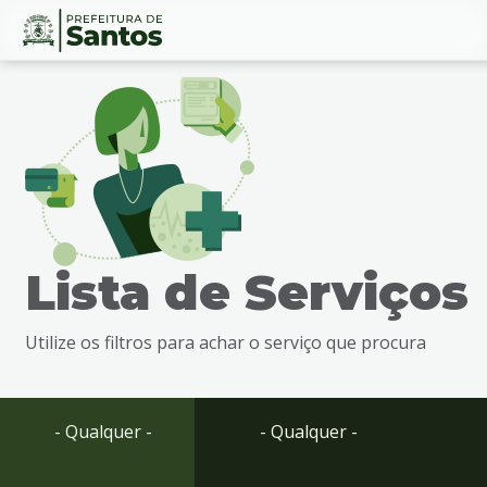
Ir
Conteúdo
para
o
conteúdo
1
Ir
para
o
menu
Lista de Serviços
2
Ir
para
Utilize os filtros para achar o serviço que procura
busca
3
Ir
para
- Qualquer -
- Qualquer -
o
rodapé