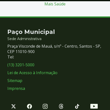
Mais Saúde
Contato
Paço Municipal
e
Sede Administrativa
Praça Visconde de Mauá, s/nº - Centro, Santos - SP,
Redes
CEP 11010-900
Tel:
Sociais
(13) 3201-5000
Lei de Acesso à Informação
Sitemap
Imprensa