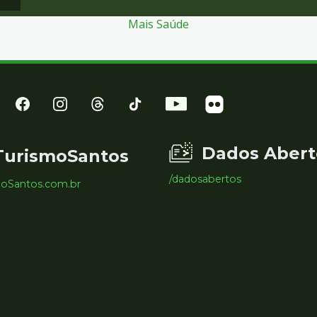
Mais Saúde
Dados Abert
TurismoSantos
/dadosabertos
moSantos.com.br