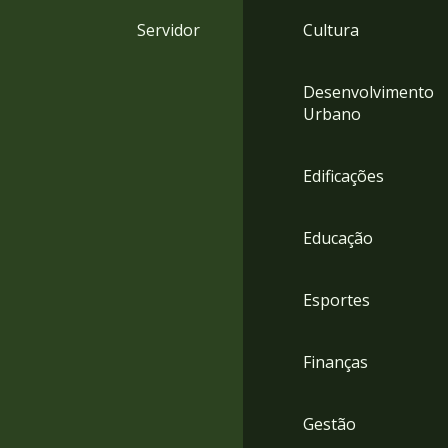
4
Servidor
Cultura
Acessibilidade
5
Desenvolvimento
Urbano
Edificações
Educação
Esportes
Finanças
Gestão