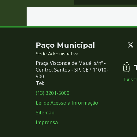
Contato
Paço Municipal
e
Sede Administrativa
Praça Visconde de Mauá, s/nº -
Redes
Centro, Santos - SP, CEP 11010-
900
Turis
Sociais
Tel:
(13) 3201-5000
Lei de Acesso à Informação
Sitemap
Imprensa