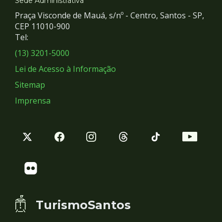
e
Sede Administrativa
Praça Visconde de Mauá, s/nº - Centro, Santos - SP,
Redes
CEP 11010-900
Tel:
Sociais
(13) 3201-5000
Lei de Acesso à Informação
Sitemap
Imprensa
TurismoSantos