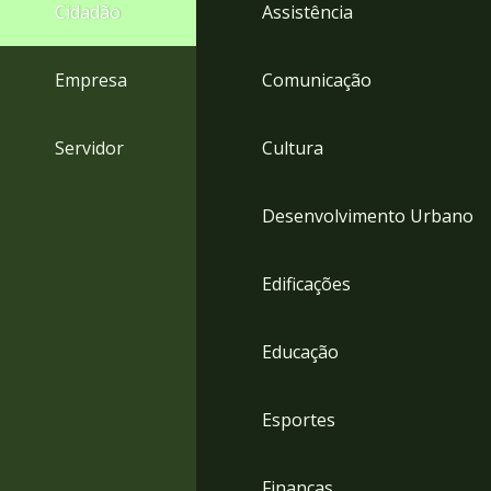
4
Cidadão
Assistência
Acessibilidade
5
Empresa
Comunicação
Servidor
Cultura
Desenvolvimento Urbano
Edificações
Educação
Esportes
Finanças