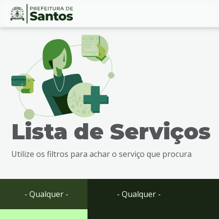
Ir
Conteúdo
para
o
conteúdo
1
Ir
para
o
menu
Lista de Serviços
2
Ir
para
Utilize os filtros para achar o serviço que procura
busca
3
Ir
para
- Qualquer -
- Qualquer -
o
rodapé