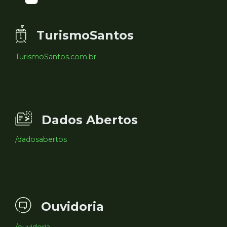
TurismoSantos
TurismoSantos.com.br
Dados Abertos
/dadosabertos
Ouvidoria
/ouvidoria