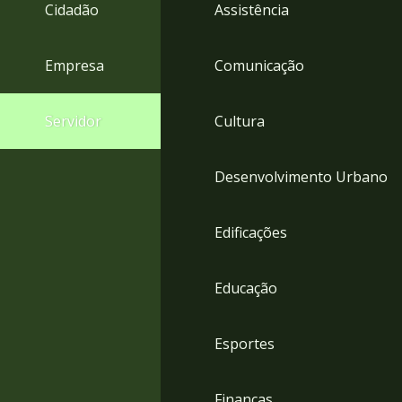
4
Cidadão
Assistência
Acessibilidade
5
Empresa
Comunicação
Servidor
Cultura
Desenvolvimento Urbano
Edificações
Educação
Esportes
Finanças