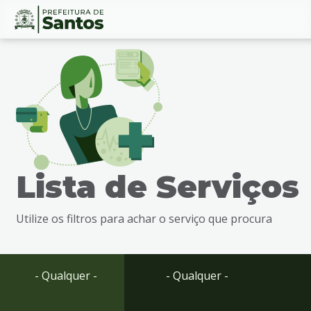
Ir
Conteúdo
para
o
conteúdo
1
Ir
para
o
menu
Lista de Serviços
2
Ir
para
Utilize os filtros para achar o serviço que procura
busca
3
Ir
para
- Qualquer -
- Qualquer -
o
rodapé