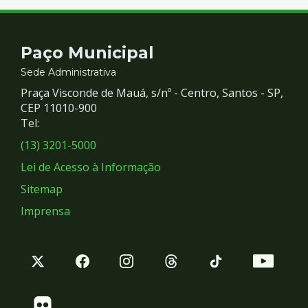
Contato
Paço Municipal
e
Sede Administrativa
Praça Visconde de Mauá, s/nº - Centro, Santos - SP,
Redes
CEP 11010-900
Tel:
Sociais
(13) 3201-5000
Lei de Acesso à Informação
Sitemap
Imprensa