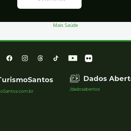
Mais Saúde
Dados Abert
TurismoSantos
/dadosabertos
moSantos.com.br