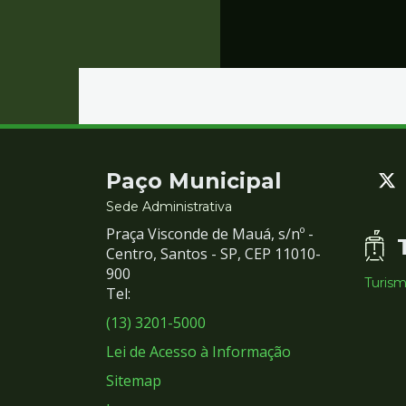
Contato
Paço Municipal
e
Sede Administrativa
Praça Visconde de Mauá, s/nº -
Redes
Centro, Santos - SP, CEP 11010-
900
Turis
Sociais
Tel:
(13) 3201-5000
Lei de Acesso à Informação
Sitemap