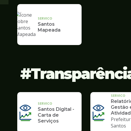
SERVICO
Santos
Mapeada
Transparênci
SERVICO
Relatóri
SERVICO
Gestão 
Santos Digital -
Ativida
Carta de
Prefeitur
Serviços
Santos