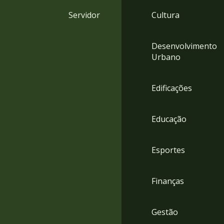
4
Servidor
Cultura
Acessibilidade
5
Desenvolvimento
Urbano
Edificações
Educação
Esportes
Finanças
Gestão