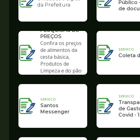
Ilustração
Público -
da Prefeitura
de doc
da
pagina
de
SERVICO
Governo
PESQUISAS DE
PREÇOS
Confira os preços
de alimentos da
SERVICO
Coleta d
cesta básica,
Produtos de
Limpeza e do pão
de cará
SERVICO
SERVICO
Transpa
Santos
de Gasto
Messenger
Covid - 