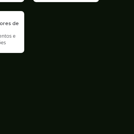
ores de
entos e
ões