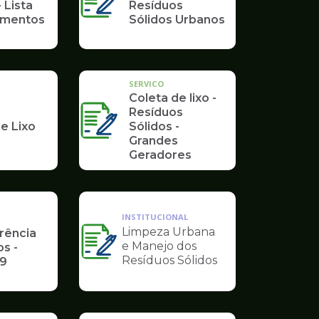
 Lista
Resíduos
umentos
Sólidos Urbanos
SERVICO
Coleta de lixo -
Resíduos
e Lixo
Sólidos -
Grandes
Geradores
INSTITUCIONAL
Limpeza Urbana
rência
e Manejo dos
Ilustração
s -
Resíduos Sólidos
19
da
pagina
de
Governo
INSTITUCIONAL