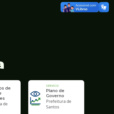
a
SERVICO
os de
Plano de
e
Governo
des
Prefeitura de
a de
Santos