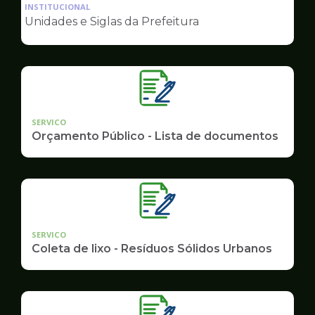
da
INSTITUCIONAL
pagina
Unidades e Siglas da Prefeitura
de
Governo
SERVICO
Orçamento Público - Lista de documentos
SERVICO
Coleta de lixo - Resíduos Sólidos Urbanos