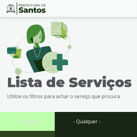
Ir
Conteúdo
para
o
conteúdo
1
Ir
para
o
menu
Lista de Serviços
2
Ir
para
Utilize os filtros para achar o serviço que procura
busca
3
Ir
para
- Qualquer -
- Qualquer -
o
rodapé