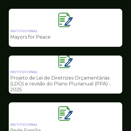
Governo
Ilustração
da
INSTITUCIONAL
pagina
Mayors for Peace
de
Governo
Ilustração
da
INSTITUCIONAL
pagina
Projeto de Lei de Diretrizes Orçamentárias
de
(LDO) e revisão do Plano Plurianual (PPA) -
Governo
2025
Ilustração
da
INSTITUCIONAL
pagina
Rede Família