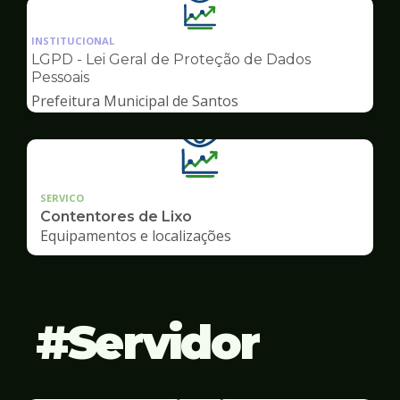
Ilustração
da
INSTITUCIONAL
pagina
LGPD - Lei Geral de Proteção de Dados
de
Pessoais
Transparência
Prefeitura Municipal de Santos
SERVICO
Contentores de Lixo
Equipamentos e localizações
Servidor