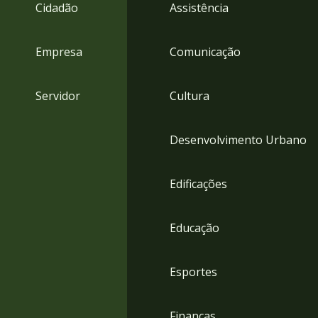
4
Cidadão
Assistência
Acessibilidade
5
Empresa
Comunicação
Servidor
Cultura
Desenvolvimento Urbano
Edificações
Educação
Esportes
Finanças