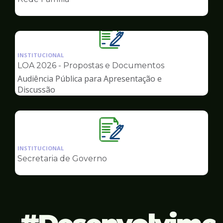
de
Governo
Ilustração
da
INSTITUCIONAL
pagina
LOA 2026 - Propostas e Documentos
de
Audiência Pública para Apresentação e
Governo
Discussão
Ilustração
da
INSTITUCIONAL
pagina
Secretaria de Governo
de
Governo