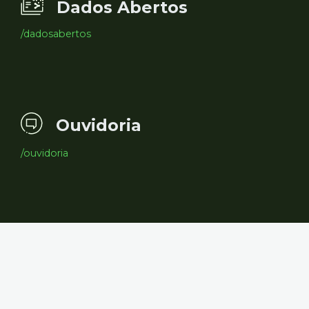
Dados Abertos
/dadosabertos
Ouvidoria
/ouvidoria