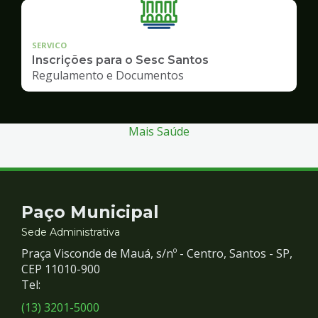
SERVICO
Inscrições para o Sesc Santos
Regulamento e Documentos
Mais Saúde
Contato
Paço Municipal
e
Sede Administrativa
Praça Visconde de Mauá, s/nº - Centro, Santos - SP,
Redes
CEP 11010-900
Tel:
Sociais
(13) 3201-5000