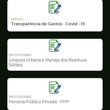
SERVICO
Transparência de Gastos - Covid - 19
Ilustração
da
INSTITUCIONAL
pagina
Limpeza Urbana e Manejo dos Resíduos
de
Sólidos
Governo
Ilustração
da
INSTITUCIONAL
pagina
Parceria Público Privada - PPP
de