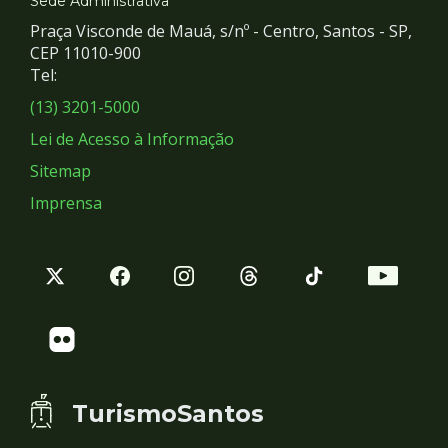
e
Sede Administrativa
Praça Visconde de Mauá, s/nº - Centro, Santos - SP,
Redes
CEP 11010-900
Tel:
Sociais
(13) 3201-5000
Lei de Acesso à Informação
Sitemap
Imprensa
TurismoSantos