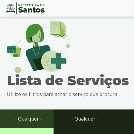
Ir
Conteúdo
para
o
conteúdo
1
Ir
para
o
menu
Lista de Serviços
2
Ir
para
Utilize os filtros para achar o serviço que procura
busca
3
Ir
para
- Qualquer -
- Qualquer -
o
rodapé