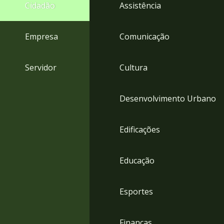
4
Cidadão
Assistência
Acessibilidade
5
Empresa
Comunicação
Servidor
Cultura
Desenvolvimento Urbano
Edificações
Educação
Esportes
Finanças