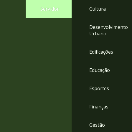
4
Servidor
Cultura
Acessibilidade
5
Desenvolvimento
Urbano
Edificações
Educação
Esportes
Finanças
Gestão