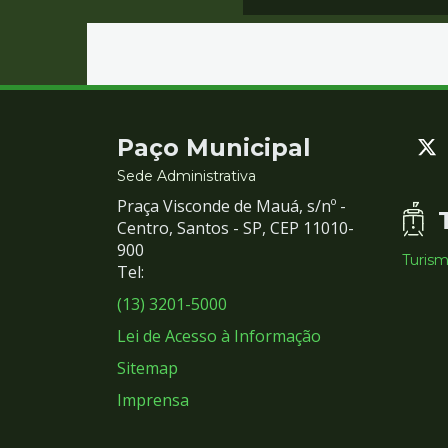
Contato
Paço Municipal
e
Sede Administrativa
Praça Visconde de Mauá, s/nº -
Redes
Centro, Santos - SP, CEP 11010-
900
Turis
Sociais
Tel:
(13) 3201-5000
Lei de Acesso à Informação
Sitemap
Imprensa