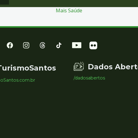
Mais Saúde
Dados Abert
TurismoSantos
/dadosabertos
moSantos.com.br