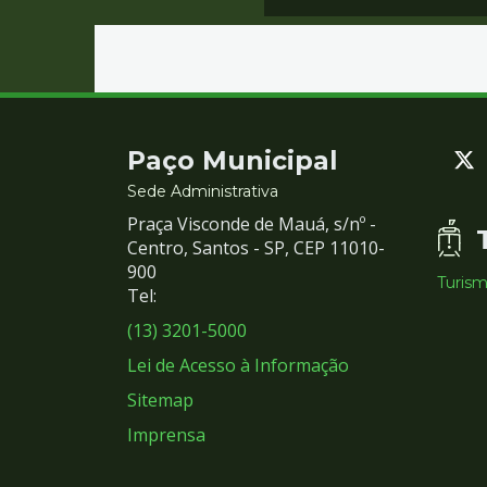
Contato
Paço Municipal
e
Sede Administrativa
Praça Visconde de Mauá, s/nº -
Redes
Centro, Santos - SP, CEP 11010-
900
Turis
Sociais
Tel:
(13) 3201-5000
Lei de Acesso à Informação
Sitemap
Imprensa