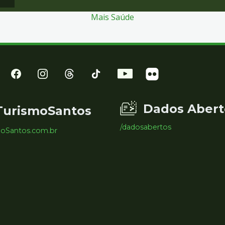
Mais Saúde
Dados Abert
TurismoSantos
/dadosabertos
moSantos.com.br