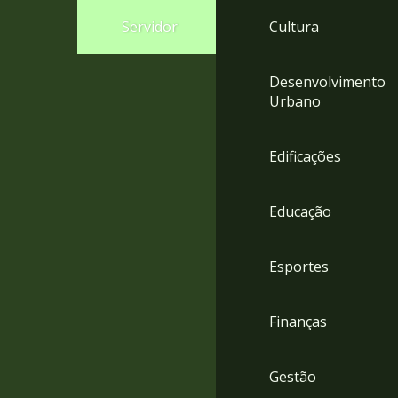
4
Servidor
Cultura
Acessibilidade
5
Desenvolvimento
Urbano
Edificações
Educação
Esportes
Finanças
Gestão