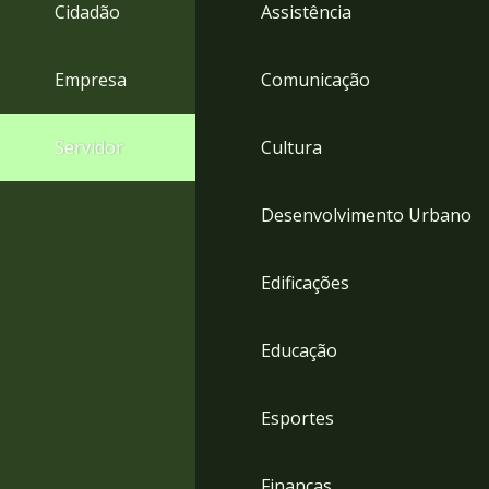
4
Cidadão
Assistência
Acessibilidade
5
Empresa
Comunicação
Servidor
Cultura
Desenvolvimento Urbano
Edificações
Educação
Esportes
Finanças