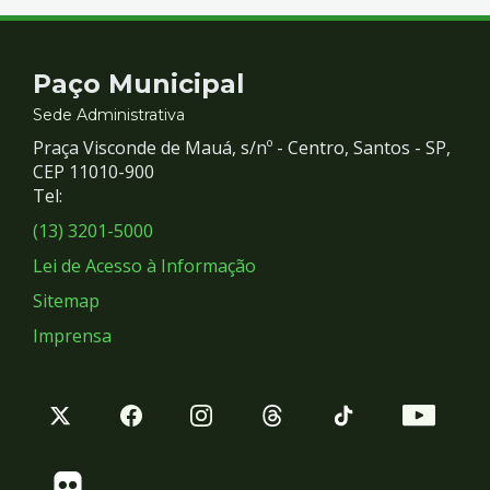
Contato
Paço Municipal
e
Sede Administrativa
Praça Visconde de Mauá, s/nº - Centro, Santos - SP,
Redes
CEP 11010-900
Tel:
Sociais
(13) 3201-5000
Lei de Acesso à Informação
Sitemap
Imprensa