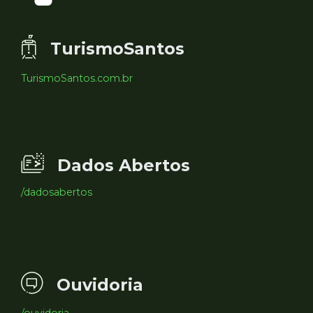
TurismoSantos
TurismoSantos.com.br
Dados Abertos
/dadosabertos
Ouvidoria
/ouvidoria