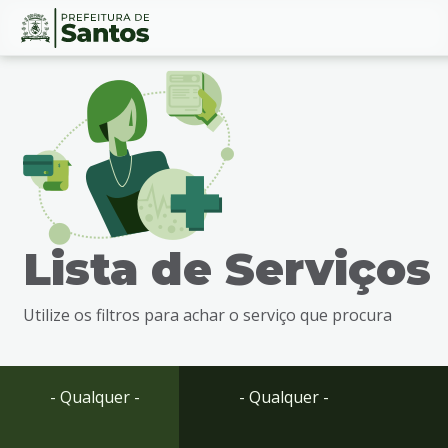
Ir
Conteúdo
para
o
conteúdo
1
Ir
para
o
menu
Lista de Serviços
2
Ir
para
Utilize os filtros para achar o serviço que procura
busca
3
Ir
para
- Qualquer -
- Qualquer -
o
rodapé