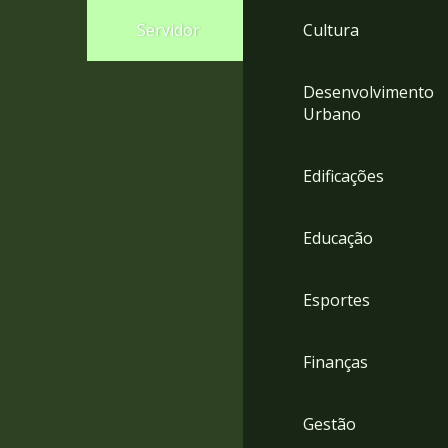
4
Servidor
Cultura
Acessibilidade
5
Desenvolvimento
Urbano
Edificações
Educação
Esportes
Finanças
Gestão