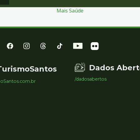
Mais Saúde
Dados Abert
TurismoSantos
/dadosabertos
moSantos.com.br