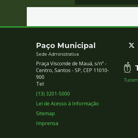
Contato
Paço Municipal
e
Sede Administrativa
Praça Visconde de Mauá, s/nº -
Redes
Centro, Santos - SP, CEP 11010-
900
Turis
Sociais
Tel:
(13) 3201-5000
Lei de Acesso à Informação
Sitemap
Imprensa