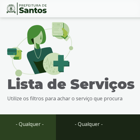
Ir
Conteúdo
para
o
conteúdo
1
Ir
para
o
menu
Lista de Serviços
2
Ir
para
Utilize os filtros para achar o serviço que procura
busca
3
Ir
para
- Qualquer -
- Qualquer -
o
rodapé