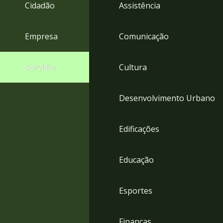
4
Cidadão
Assistência
Acessibilidade
5
Empresa
Comunicação
Servidor
Cultura
Desenvolvimento Urbano
Edificações
Educação
Esportes
Finanças