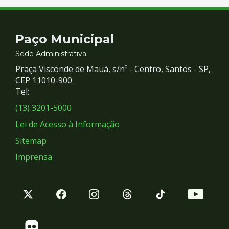
Contato
Paço Municipal
e
Sede Administrativa
Praça Visconde de Mauá, s/nº - Centro, Santos - SP,
Redes
CEP 11010-900
Tel:
Sociais
(13) 3201-5000
Lei de Acesso à Informação
Sitemap
Imprensa