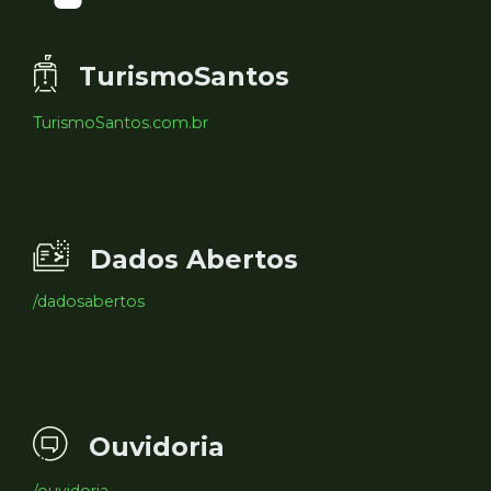
TurismoSantos
TurismoSantos.com.br
Dados Abertos
/dadosabertos
Ouvidoria
/ouvidoria