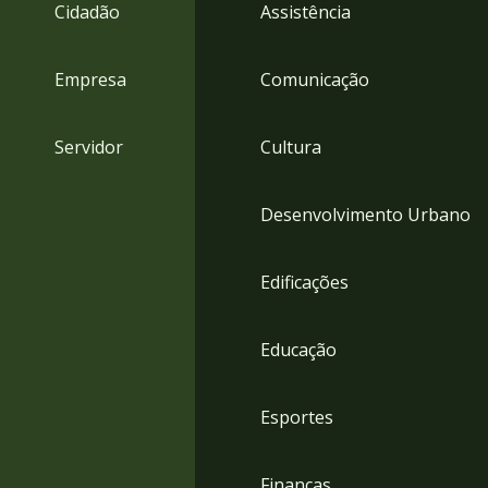
4
Cidadão
Assistência
Acessibilidade
5
Empresa
Comunicação
Servidor
Cultura
Desenvolvimento Urbano
Edificações
Educação
Esportes
Finanças