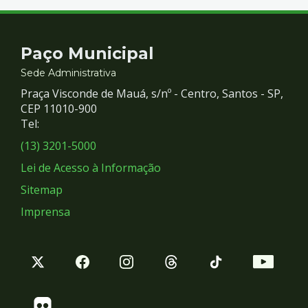
Contato
Paço Municipal
e
Sede Administrativa
Praça Visconde de Mauá, s/nº - Centro, Santos - SP,
Redes
CEP 11010-900
Tel:
Sociais
(13) 3201-5000
Lei de Acesso à Informação
Sitemap
Imprensa