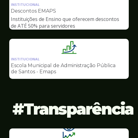
da
INSTITUCIONAL
pagina
Descontos EMAPS
de
Instituições de Ensino que oferecem descontos
Gestão
de ATÉ 50% para servidores
Ilustração
da
INSTITUCIONAL
pagina
Escola Municipal de Administração Pública
de
de Santos - Emaps
Gestão
Transparência