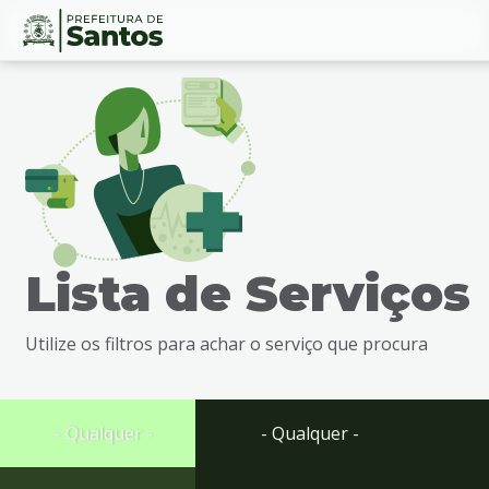
Ir
Conteúdo
para
o
conteúdo
1
Ir
para
o
menu
Lista de Serviços
2
Ir
para
Utilize os filtros para achar o serviço que procura
busca
3
Ir
para
- Qualquer -
- Qualquer -
o
rodapé