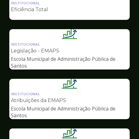
da
INSTITUCIONAL
pagina
Eficiência Total
de
Gestão
Ilustração
da
INSTITUCIONAL
pagina
Legislação - EMAPS
de
Escola Municipal de Administração Pública de
Gestão
Santos
Ilustração
da
INSTITUCIONAL
pagina
Atribuições da EMAPS
de
Escola Municipal de Administração Pública de
Gestão
Santos
Ilustração