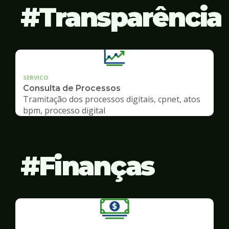
Transparência
SERVICO
Consulta de Processos
Tramitação dos processos digitais, cpnet, atos
bpm, processo digital
Finanças