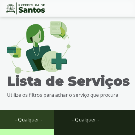
Ir
Conteúdo
para
o
conteúdo
1
Ir
para
o
menu
Lista de Serviços
2
Ir
para
Utilize os filtros para achar o serviço que procura
busca
3
Ir
para
- Qualquer -
- Qualquer -
o
rodapé