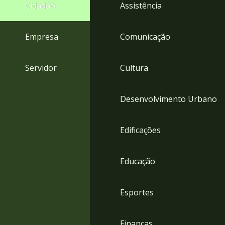
4
Cidadão
Assistência
Acessibilidade
5
Empresa
Comunicação
Servidor
Cultura
Desenvolvimento Urbano
Edificações
Educação
Esportes
Finanças