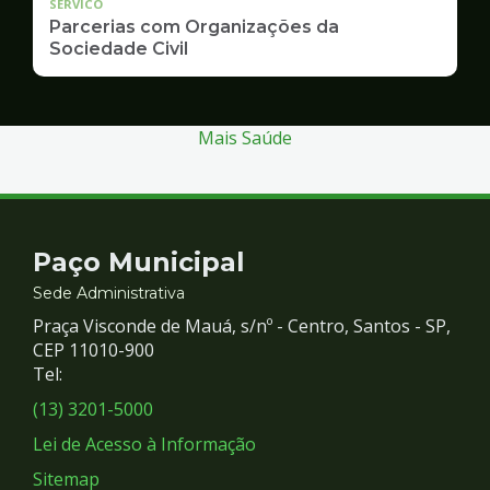
SERVICO
Parcerias com Organizações da
Sociedade Civil
Mais Saúde
Contato
Paço Municipal
e
Sede Administrativa
Praça Visconde de Mauá, s/nº - Centro, Santos - SP,
Redes
CEP 11010-900
Tel:
Sociais
(13) 3201-5000
Lei de Acesso à Informação
Sitemap