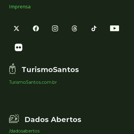
Imprensa
TurismoSantos
TurismoSantos.com.br
Dados Abertos
/dadosabertos