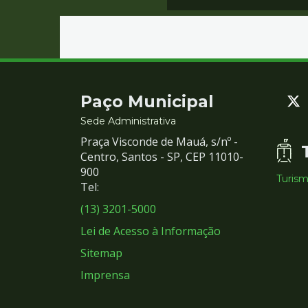
Contato
Paço Municipal
e
Sede Administrativa
Praça Visconde de Mauá, s/nº -
Redes
Centro, Santos - SP, CEP 11010-
900
Turis
Sociais
Tel:
(13) 3201-5000
Lei de Acesso à Informação
Sitemap
Imprensa