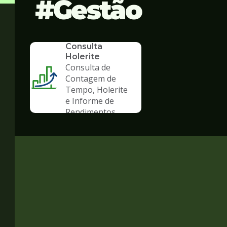
Gestão
SERVICO
Consulta
Holerite
Consulta de
Contagem de
Tempo, Holerite
e Informe de
Rendimentos