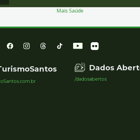
Mais Saúde
Dados Abert
TurismoSantos
/dadosabertos
moSantos.com.br