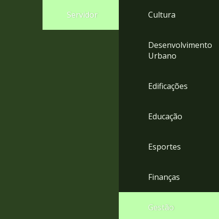
4
Servidor
Cultura
Acessibilidade
5
Desenvolvimento
Urbano
Edificações
Educação
Esportes
Finanças
Gestão