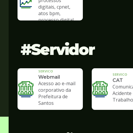
processos
digitais, cpnet,
atos bpm,
processo digital
Servidor
SERVICO
SERVICO
Webmail
CAT
Acesso ao e-mail
Comunic
corporativo da
Acidente
Prefeitura de
Trabalh
Santos