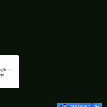
ação de
 de
o