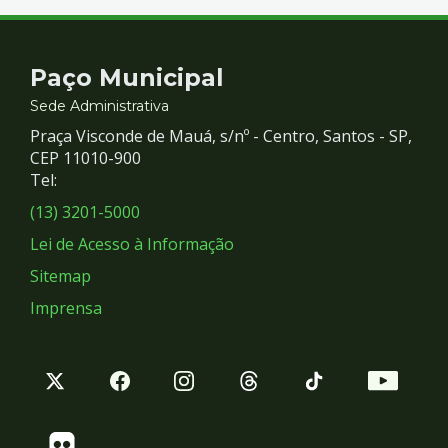
Contato
Paço Municipal
e
Sede Administrativa
Praça Visconde de Mauá, s/nº - Centro, Santos - SP,
Redes
CEP 11010-900
Tel:
Sociais
(13) 3201-5000
Lei de Acesso à Informação
Sitemap
Imprensa