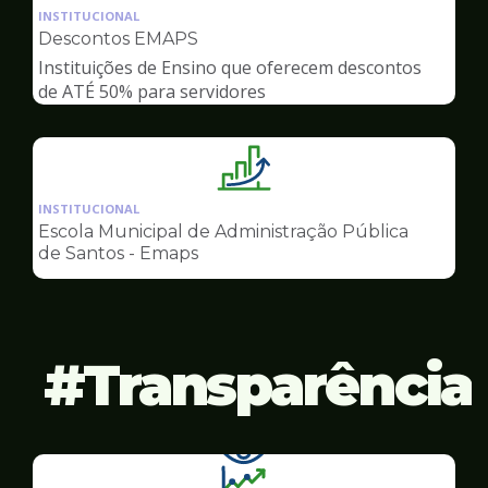
da
INSTITUCIONAL
pagina
Descontos EMAPS
de
Instituições de Ensino que oferecem descontos
Gestão
de ATÉ 50% para servidores
Ilustração
da
INSTITUCIONAL
pagina
Escola Municipal de Administração Pública
de
de Santos - Emaps
Gestão
Transparência