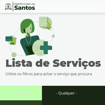
Ir
Conteúdo
para
o
conteúdo
1
Ir
para
o
menu
Lista de Serviços
2
Ir
para
Utilize os filtros para achar o serviço que procura
busca
3
Ir
para
- Qualquer -
- Qualquer -
o
rodapé