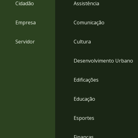
4
Cidadão
Assistência
Acessibilidade
5
Empresa
Comunicação
Servidor
Cultura
Desenvolvimento Urbano
Edificações
Educação
Esportes
Finanças