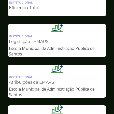
da
INSTITUCIONAL
pagina
Eficiência Total
de
Gestão
Ilustração
da
INSTITUCIONAL
pagina
Legislação - EMAPS
de
Escola Municipal de Administração Pública de
Gestão
Santos
Ilustração
da
INSTITUCIONAL
pagina
Atribuições da EMAPS
de
Escola Municipal de Administração Pública de
Gestão
Santos
Ilustração