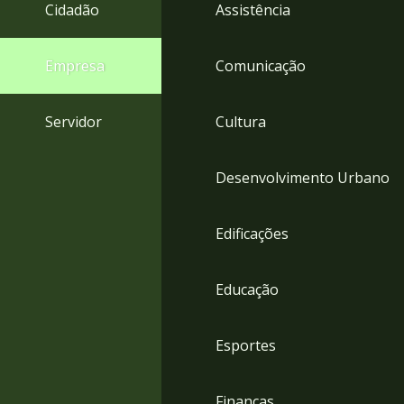
4
Cidadão
Assistência
Acessibilidade
5
Empresa
Comunicação
Servidor
Cultura
Desenvolvimento Urbano
Edificações
Educação
Esportes
Finanças