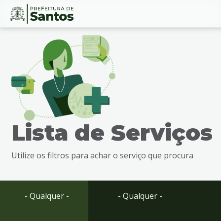
Ir
Conteúdo
para
o
conteúdo
1
Ir
para
o
menu
Lista de Serviços
2
Ir
para
Utilize os filtros para achar o serviço que procura
busca
3
Ir
para
- Qualquer -
- Qualquer -
o
rodapé