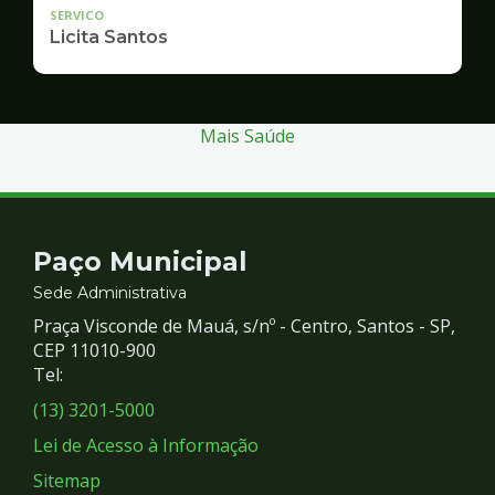
SERVICO
Licita Santos
Mais Saúde
Contato
Paço Municipal
e
Sede Administrativa
Praça Visconde de Mauá, s/nº - Centro, Santos - SP,
Redes
CEP 11010-900
Tel:
Sociais
(13) 3201-5000
Lei de Acesso à Informação
Sitemap