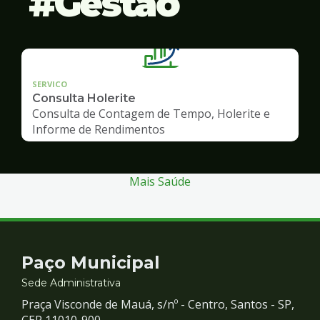
Gestão
SERVICO
Consulta Holerite
Consulta de Contagem de Tempo, Holerite e
Informe de Rendimentos
Mais Saúde
Contato
Paço Municipal
e
Sede Administrativa
Praça Visconde de Mauá, s/nº - Centro, Santos - SP,