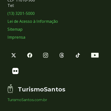
Redes
CEP 11010-900
Tel:
Sociais
(13) 3201-5000
Lei de Acesso à Informação
Sitemap
Imprensa
TurismoSantos
TurismoSantos.com.br