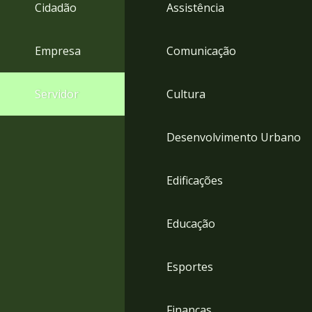
4
Cidadão
Assistência
Acessibilidade
5
Empresa
Comunicação
Servidor
Cultura
Desenvolvimento Urbano
Edificações
Educação
Esportes
Finanças