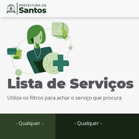
Ir
Conteúdo
para
o
conteúdo
1
Ir
para
o
menu
Lista de Serviços
2
Ir
para
Utilize os filtros para achar o serviço que procura
busca
3
Ir
para
- Qualquer -
- Qualquer -
o
rodapé