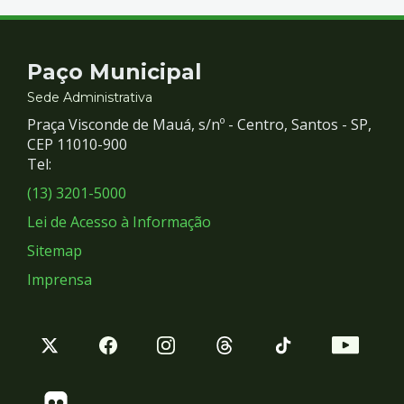
Contato
Paço Municipal
e
Sede Administrativa
Praça Visconde de Mauá, s/nº - Centro, Santos - SP,
Redes
CEP 11010-900
Tel:
Sociais
(13) 3201-5000
Lei de Acesso à Informação
Sitemap
Imprensa