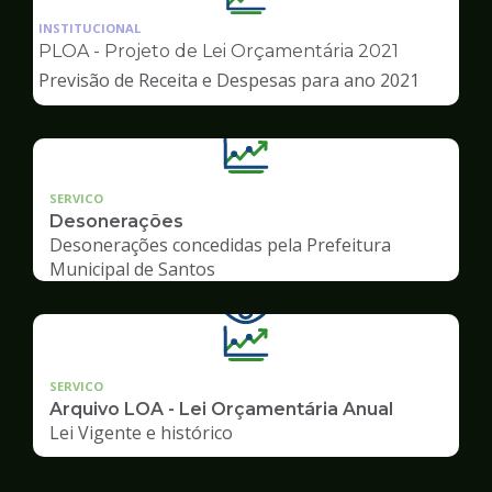
da
INSTITUCIONAL
pagina
PLOA - Projeto de Lei Orçamentária 2021
de
Previsão de Receita e Despesas para ano 2021
Transparência
SERVICO
Desonerações
Desonerações concedidas pela Prefeitura
Municipal de Santos
SERVICO
Arquivo LOA - Lei Orçamentária Anual
Lei Vigente e histórico