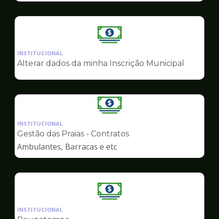
Ilustração
da
INSTITUCIONAL
pagina
Alterar dados da minha Inscrição Municipal
de
Finanças
Ilustração
da
INSTITUCIONAL
pagina
Gestão das Praias - Contratos
de
Ambulantes, Barracas e etc
Finanças
Ilustração
da
INSTITUCIONAL
pagina