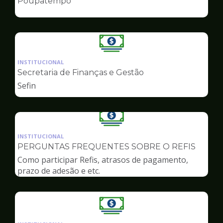
Poupatempo
de
Finanças
Ilustração
da
INSTITUCIONAL
pagina
Secretaria de Finanças e Gestão
de
Sefin
Finanças
Ilustração
da
INSTITUCIONAL
pagina
PERGUNTAS FREQUENTES SOBRE O REFIS
de
Como participar Refis, atrasos de pagamento,
Finanças
prazo de adesão e etc.
Ilustração
da