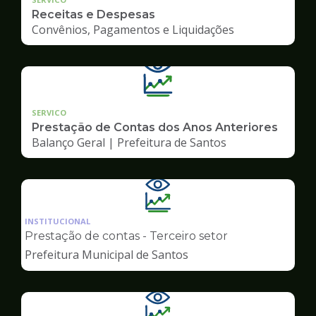
Receitas e Despesas
Convênios, Pagamentos e Liquidações
SERVICO
Prestação de Contas dos Anos Anteriores
Balanço Geral | Prefeitura de Santos
Ilustração
da
INSTITUCIONAL
pagina
Prestação de contas - Terceiro setor
de
Prefeitura Municipal de Santos
Transparência
Ilustração