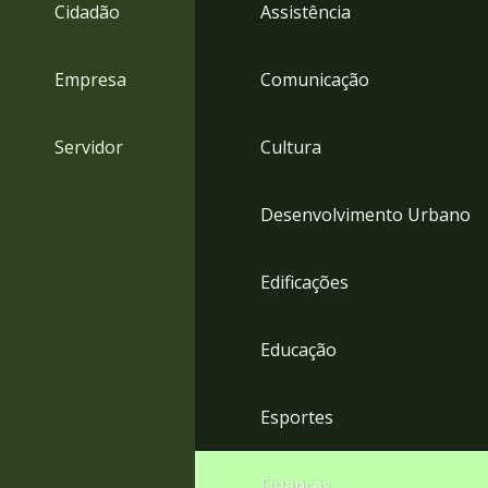
4
Cidadão
Assistência
Acessibilidade
5
Empresa
Comunicação
Servidor
Cultura
Desenvolvimento Urbano
Edificações
Educação
Esportes
Finanças