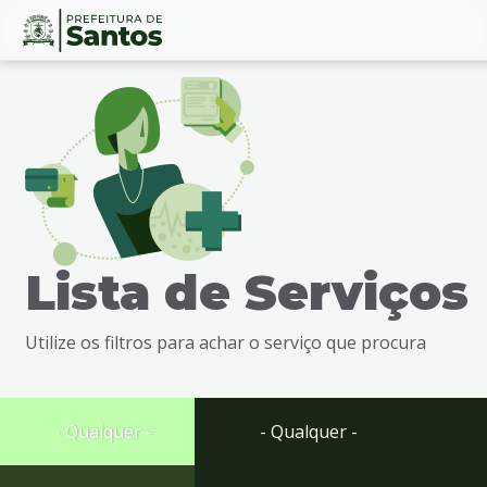
Ir
Conteúdo
para
o
conteúdo
1
Ir
para
o
menu
Lista de Serviços
2
Ir
para
Utilize os filtros para achar o serviço que procura
busca
3
Ir
para
- Qualquer -
- Qualquer -
o
rodapé