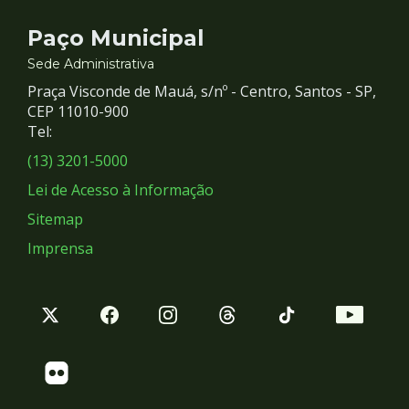
Contato
Paço Municipal
e
Sede Administrativa
Praça Visconde de Mauá, s/nº - Centro, Santos - SP,
Redes
CEP 11010-900
Tel:
Sociais
(13) 3201-5000
Lei de Acesso à Informação
Sitemap
Imprensa