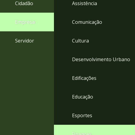
4
Cidadão
Assistência
Acessibilidade
5
Empresa
Comunicação
Servidor
Cultura
Desenvolvimento Urbano
Edificações
Educação
Esportes
Finanças