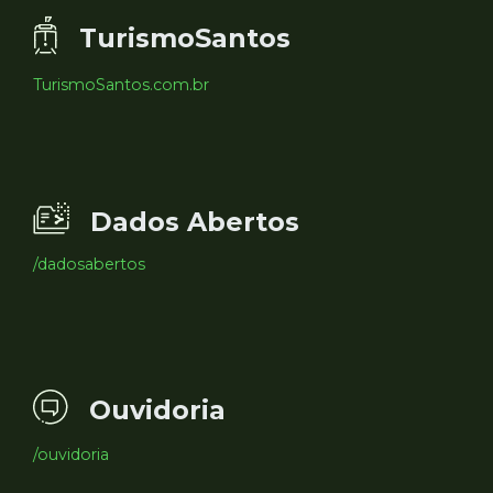
TurismoSantos
TurismoSantos.com.br
Dados Abertos
/dadosabertos
Ouvidoria
/ouvidoria