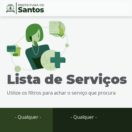
Ir
Conteúdo
para
o
conteúdo
1
Ir
para
o
menu
Lista de Serviços
2
Ir
para
Utilize os filtros para achar o serviço que procura
busca
3
Ir
para
- Qualquer -
- Qualquer -
o
rodapé