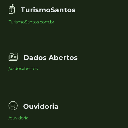
TurismoSantos
TurismoSantos.com.br
Dados Abertos
/dadosabertos
Ouvidoria
/ouvidoria