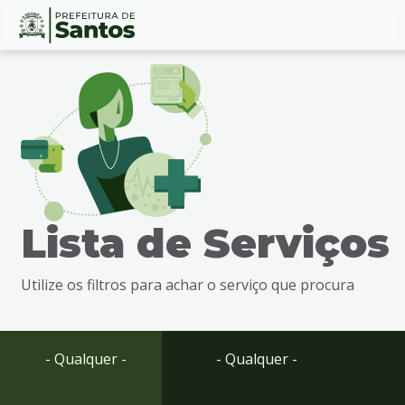
Ir
Conteúdo
para
o
conteúdo
1
Ir
para
o
menu
Lista de Serviços
2
Ir
para
Utilize os filtros para achar o serviço que procura
busca
3
Ir
para
- Qualquer -
- Qualquer -
o
rodapé