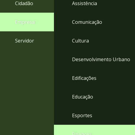
4
Cidadão
Assistência
Acessibilidade
5
Empresa
Comunicação
Servidor
Cultura
Desenvolvimento Urbano
Edificações
Educação
Esportes
Finanças