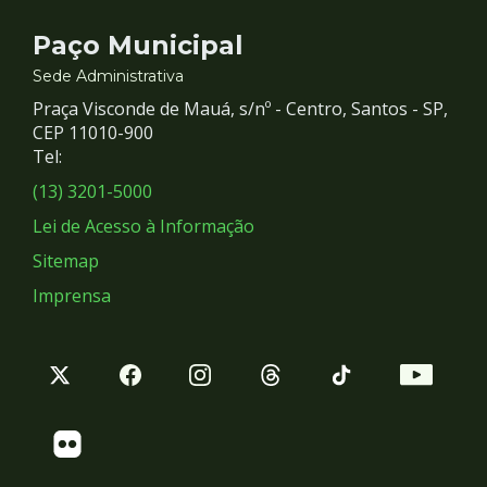
Contato
Paço Municipal
e
Sede Administrativa
Praça Visconde de Mauá, s/nº - Centro, Santos - SP,
Redes
CEP 11010-900
Tel:
Sociais
(13) 3201-5000
Lei de Acesso à Informação
Sitemap
Imprensa