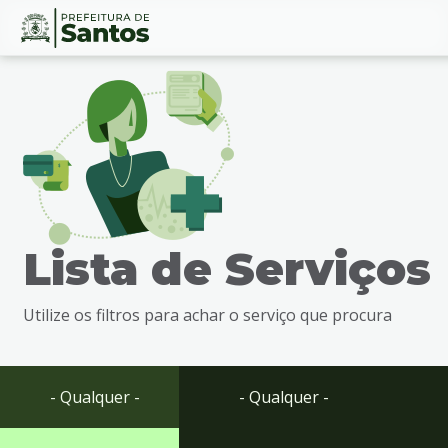
Ir
Conteúdo
para
o
conteúdo
1
Ir
para
o
menu
Lista de Serviços
2
Ir
para
Utilize os filtros para achar o serviço que procura
busca
3
Ir
para
- Qualquer -
- Qualquer -
o
rodapé