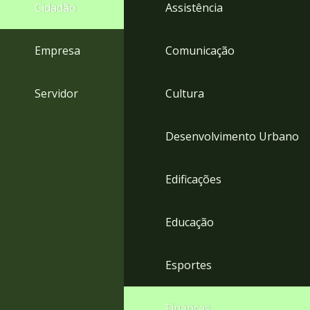
4
Cidadão
Assistência
Acessibilidade
5
Empresa
Comunicação
Servidor
Cultura
Desenvolvimento Urbano
Edificações
Educação
Esportes
Finanças