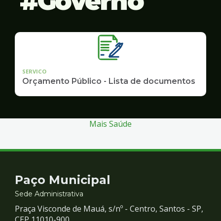
Governo
SERVICO
Orçamento Público - Lista de documentos
Mais Saúde
Contato
Paço Municipal
e
Sede Administrativa
Praça Visconde de Mauá, s/nº - Centro, Santos - SP,
CEP 11010-900