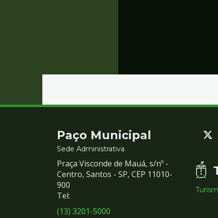
Contato
Paço Municipal
e
Sede Administrativa
Praça Visconde de Mauá, s/nº -
Redes
Centro, Santos - SP, CEP 11010-
900
Turis
Sociais
Tel:
(13) 3201-5000