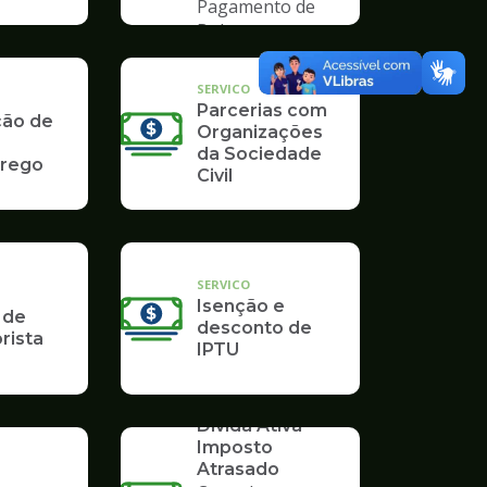
Pagamento de
Boleto
SERVICO
Parcerias com
ção de
Organizações
da Sociedade
rego
Civil
SERVICO
Isenção e
 de
desconto de
rista
IPTU
SERVICO
Dívida Ativa -
Imposto
Atrasado