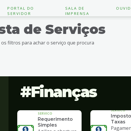
PORTAL DO
SALA DE
OUVID
SERVIDOR
IMPRENSA
ista de Serviços
e os filtros para achar o serviço que procura
Finanças
SERVICO
SERVICO
Imposto
Requerimento
Taxas
Simples
Pagament