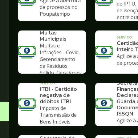
Agilize a abertura
de IPTU,
de processos no
de isençã
Poupatempo
entre ou
SERVICO
Consulta de
Multas
SERVICO
Municipais
Certidã
Multas e
Inteiro 
Infrações - Covid,
Agilize a
Gerenciamento
de proce
de Resíduos
SERVICO
Sólido, Geradores
Formulá
de Lixo
Secreta
SERVICO
ITBI - Certidão
Finanças
negativa de
Declara
débitos ITBI
Guarda 
Imposto de
Docume
ISSQN
Transmissão de
Agilize a
Bens Imóveis
SERVICO
de proce
Formulários da
Poupate