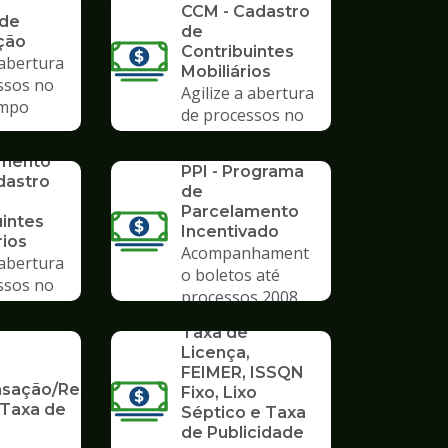
CCM - Cadastro
 de
de
ção
Contribuintes
 abertura
Mobiliários
ssos no
Agilize a abertura
mpo
de processos no
Poupatempo
SERVICO
imento
PPI - Programa
dastro
de
Parcelamento
uintes
Incentivado
rios
Acompanhament
 abertura
o boletos até
ssos no
processos 2008
mpo
SERVICO
Taxa de
Licença,
FEIMER, ISSQN
ação/Restituição
Fixo, Lixo
 Taxa de
Séptico e Taxa
de Publicidade