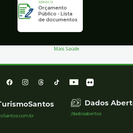
SERVICO
Orçamento
Público - Lista
de documentos
Mais Saúde
Dados Abert
TurismoSantos
/dadosabertos
moSantos.com.br