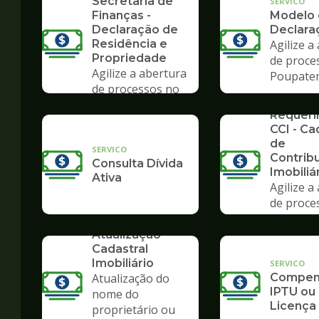
Secretaria de
SERVICO
Finanças -
Modelo
Declaração de
Declara
Residência e
Agilize a
Propriedade
de proce
Agilize a abertura
Poupate
de processos no
SERVICO
Poupatempo
Requer
CCI - Ca
de
SERVICO
Contrib
Consulta Dívida
Imobiliá
Ativa
Agilize a
de proce
Poupate
SERVICO
Atualização
Cadastral
Imobiliário
SERVICO
Atualização do
Compens
IPTU ou
nome do
Licença
proprietário ou