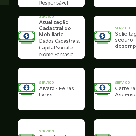
Responsável
Tributário
SERVICO
Atualização
SERVICO
Cadastral do
Solicita
Mobiliário
seguro-
Dados Cadastrais,
desemp
Capital Social e
Nome Fantasia
SERVICO
SERVICO
Alvará - Feiras
Carteira
livres
Ascenso
SERVICO