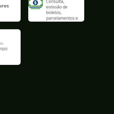
Consulta,
ivres
emissão de
boletos,
parcelamentos e
anistias
AL
mpo