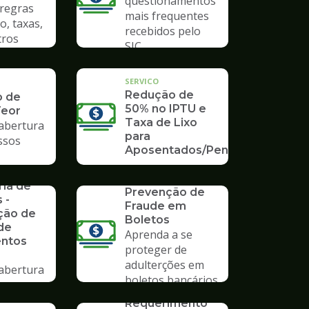
questionamentos
 regras
mais frequentes
o, taxas,
recebidos pelo
tros
SIC
SERVICO
Redução de
o de
50% no IPTU e
Teor
Taxa de Lixo
 abertura
para
ssos
Aposentados/Pensionistas
rios da
SERVICO
ria de
Prevenção de
 -
Fraude em
ção de
Boletos
de
Aprenda a se
ntos
proteger de
adulterções em
 abertura
boletos bancários
ssos no
SERVICO
mpo
Requerimento