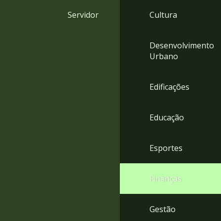
4
Servidor
Cultura
Acessibilidade
5
Desenvolvimento
Urbano
Edificações
Educação
Esportes
Finanças
Gestão