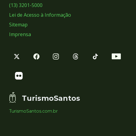
Sociais
(13) 3201-5000
Lei de Acesso à Informação
Sitemap
Imprensa
TurismoSantos
TurismoSantos.com.br