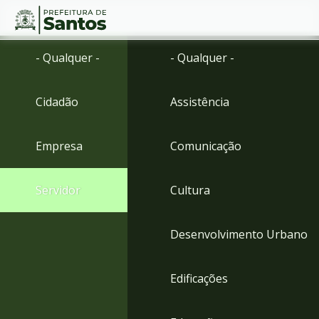
Ir
Conteúdo
- Qualquer -
- Qualquer -
para
o
conteúdo
Cidadão
Assistência
1
Ir
para
Empresa
Comunicação
o
menu
2
Servidor
Cultura
Ir
para
busca
Desenvolvimento Urbano
3
Ir
para
Edificações
o
rodapé