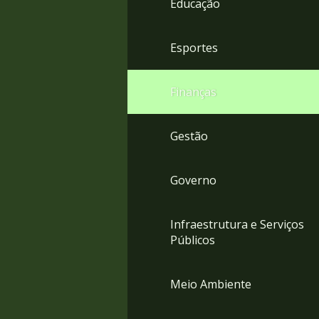
Educação
4
Acessibilidade
5
Esportes
Finanças
Gestão
Governo
Infraestrutura e Serviços
Públicos
Meio Ambiente