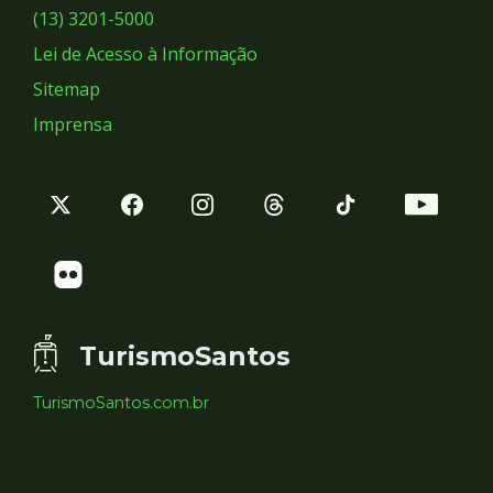
Sociais
(13) 3201-5000
Lei de Acesso à Informação
Sitemap
Imprensa
TurismoSantos
TurismoSantos.com.br