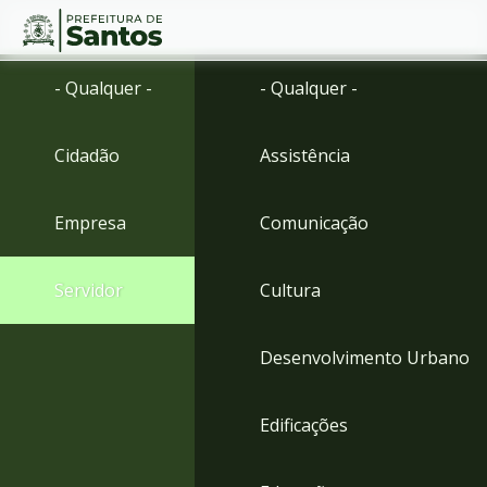
Ir
Conteúdo
- Qualquer -
- Qualquer -
para
o
conteúdo
Cidadão
Assistência
1
Ir
para
Empresa
Comunicação
o
menu
2
Servidor
Cultura
Ir
para
busca
Desenvolvimento Urbano
3
Ir
para
Edificações
o
rodapé