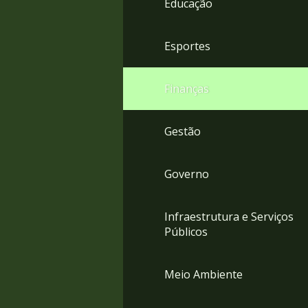
Educação
4
Acessibilidade
5
Esportes
Finanças
Gestão
Governo
Infraestrutura e Serviços
Públicos
Meio Ambiente