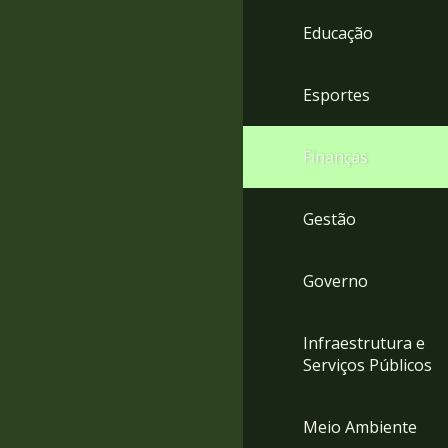
4
Educação
Acessibilidade
5
Esportes
Finanças
Gestão
Governo
Infraestrutura e
Serviços Públicos
Meio Ambiente