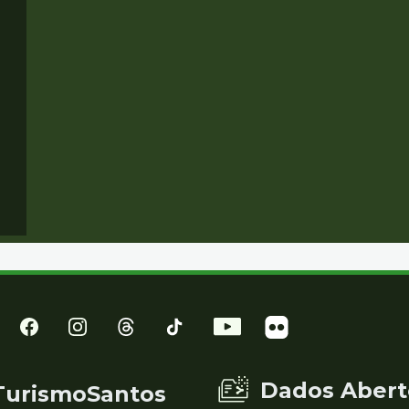
Dados Abert
TurismoSantos