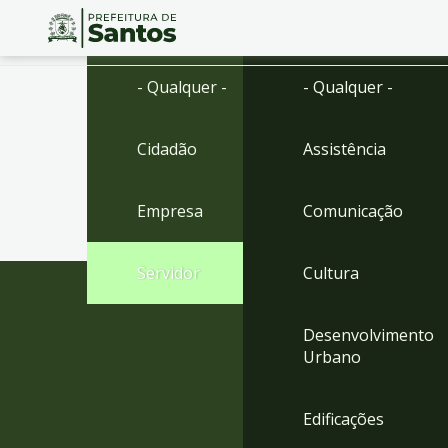
Ir
Conteúdo
- Qualquer -
- Qualquer -
para
o
conteúdo
Cidadão
Assistência
1
Ir
para
Empresa
Comunicação
o
menu
2
Servidor
Cultura
Ir
para
busca
Desenvolvimento
3
Urbano
Ir
para
o
Edificações
rodapé