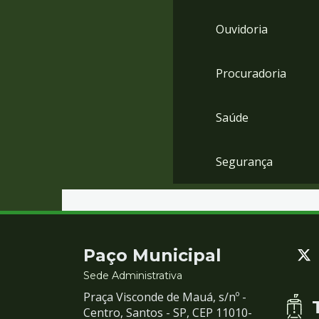
Ouvidoria
Procuradoria
Saúde
Segurança
Contato
Paço Municipal
e
Sede Administrativa
Praça Visconde de Mauá, s/nº -
Redes
Centro, Santos - SP, CEP 11010-