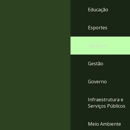
4
Educação
Acessibilidade
5
Esportes
Finanças
Gestão
Governo
Infraestrutura e
Serviços Públicos
Meio Ambiente