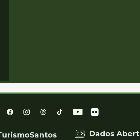
Dados Abert
TurismoSantos