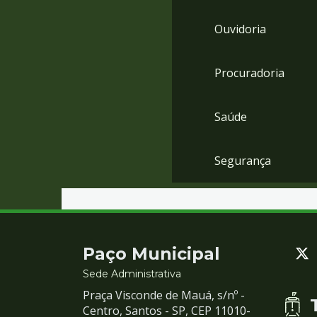
Ouvidoria
Procuradoria
Saúde
Segurança
Contato
Paço Municipal
e
Sede Administrativa
Praça Visconde de Mauá, s/nº -
Redes
Centro, Santos - SP, CEP 11010-