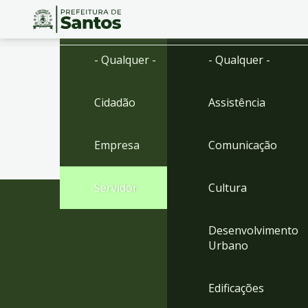
Ir
Conteúdo
- Qualquer -
- Qualquer -
para
o
conteúdo
Cidadão
Assistência
1
Ir
para
Empresa
Comunicação
o
menu
2
Servidor
Cultura
Ir
para
busca
Desenvolvimento
3
Urbano
Ir
para
o
Edificações
rodapé