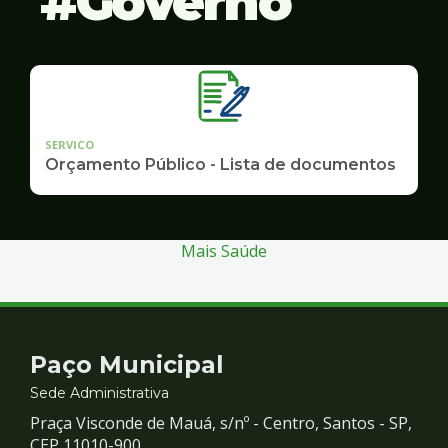
Governo
SERVICO
Orçamento Público - Lista de documentos
Mais Saúde
Contato
Paço Municipal
e
Sede Administrativa
Praça Visconde de Mauá, s/nº - Centro, Santos - SP,
CEP 11010-900