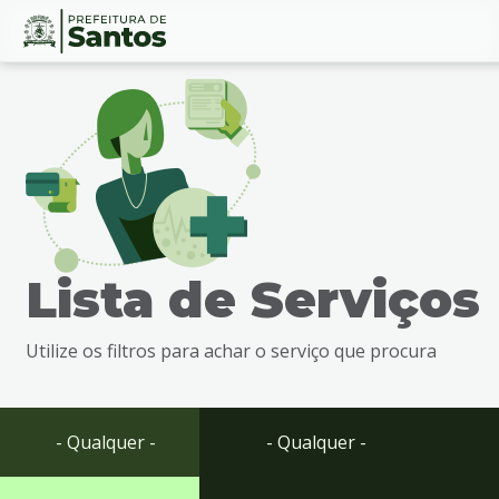
Ir
Conteúdo
para
o
conteúdo
1
Ir
para
o
menu
Lista de Serviços
2
Ir
para
Utilize os filtros para achar o serviço que procura
busca
3
Ir
para
- Qualquer -
- Qualquer -
o
rodapé