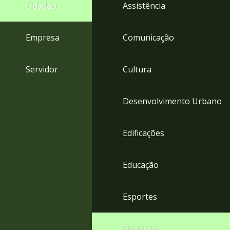
4
Cidadão
Assistência
Acessibilidade
5
Empresa
Comunicação
Servidor
Cultura
Desenvolvimento Urbano
Edificações
Educação
Esportes
Finanças