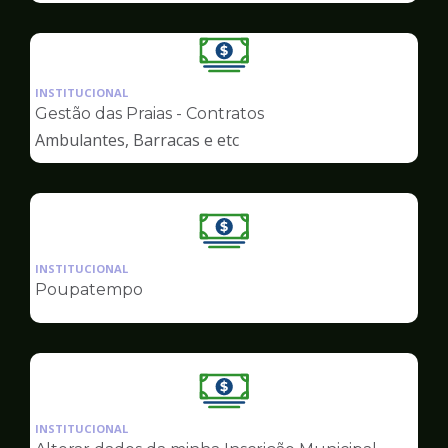
Ilustração
da
INSTITUCIONAL
pagina
Gestão das Praias - Contratos
de
Ambulantes, Barracas e etc
Finanças
Ilustração
da
INSTITUCIONAL
pagina
Poupatempo
de
Finanças
Ilustração
da
INSTITUCIONAL
pagina