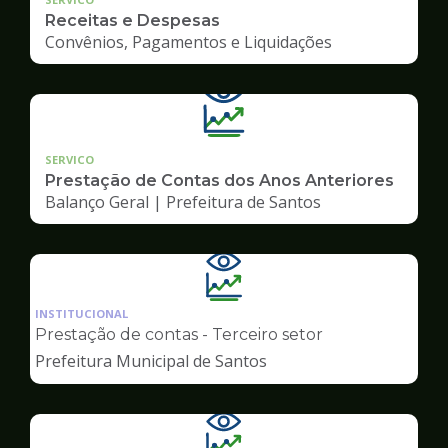
Receitas e Despesas
Convênios, Pagamentos e Liquidações
SERVICO
Prestação de Contas dos Anos Anteriores
Balanço Geral | Prefeitura de Santos
Ilustração
da
INSTITUCIONAL
pagina
Prestação de contas - Terceiro setor
de
Prefeitura Municipal de Santos
Transparência
Ilustração