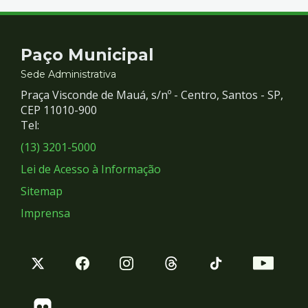
Contato
Paço Municipal
e
Sede Administrativa
Praça Visconde de Mauá, s/nº - Centro, Santos - SP,
Redes
CEP 11010-900
Tel:
Sociais
(13) 3201-5000
Lei de Acesso à Informação
Sitemap
Imprensa