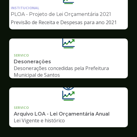
da
INSTITUCIONAL
pagina
PLOA - Projeto de Lei Orçamentária 2021
de
Previsão de Receita e Despesas para ano 2021
Transparência
SERVICO
Desonerações
Desonerações concedidas pela Prefeitura
Municipal de Santos
SERVICO
Arquivo LOA - Lei Orçamentária Anual
Lei Vigente e histórico