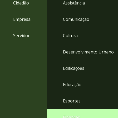
4
Cidadão
Assistência
Acessibilidade
5
Empresa
Comunicação
Servidor
Cultura
Desenvolvimento Urbano
Edificações
Educação
Esportes
Finanças