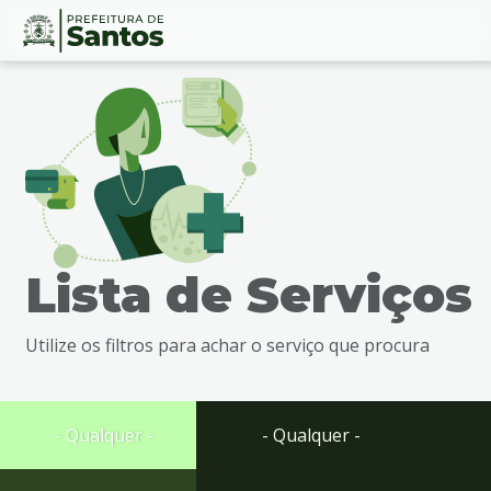
Ir
Conteúdo
para
o
conteúdo
1
Ir
para
o
menu
Lista de Serviços
2
Ir
para
Utilize os filtros para achar o serviço que procura
busca
3
Ir
para
- Qualquer -
- Qualquer -
o
rodapé