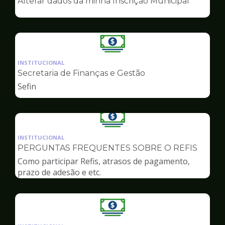
Alterar dados da minha Inscrição Municipal
de
Finanças
Ilustração
da
INSTITUCIONAL
pagina
Secretaria de Finanças e Gestão
de
Sefin
Finanças
Ilustração
da
INSTITUCIONAL
pagina
PERGUNTAS FREQUENTES SOBRE O REFIS
de
Como participar Refis, atrasos de pagamento,
Finanças
prazo de adesão e etc.
Ilustração
da