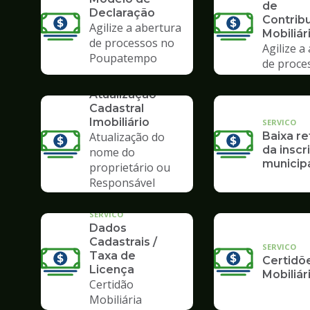
de
Declaração
Contrib
Agilize a abertura
Mobiliár
de processos no
Agilize a
Poupatempo
de proce
Poupate
SERVICO
Atualização
Cadastral
Imobiliário
SERVICO
Atualização do
Baixa re
da inscr
nome do
municip
proprietário ou
Responsável
Tributário
SERVICO
Dados
Cadastrais /
SERVICO
Taxa de
Certidõ
Licença
Mobiliár
Certidão
Mobiliária