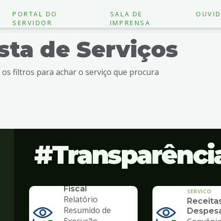
PORTAL DO
SALA DE
OUVID
SERVIDOR
IMPRENSA
ista de Serviços
e os filtros para achar o serviço que procura
Transparênci
SERVICO
Lei de
Responsabilidade
Fiscal
SERVICO
Relatório
Receita
Resumido de
Despes