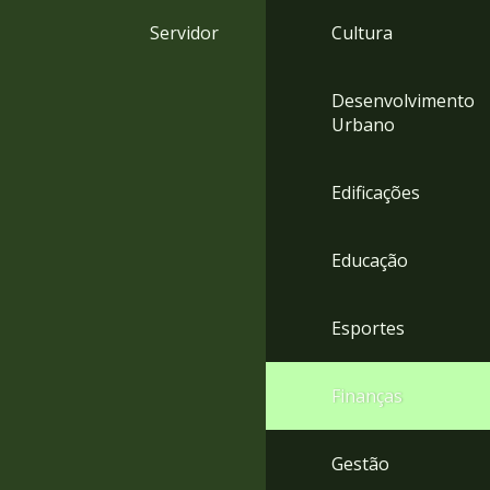
4
Servidor
Cultura
Acessibilidade
5
Desenvolvimento
Urbano
Edificações
Educação
Esportes
Finanças
Gestão