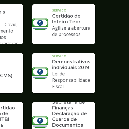
a de
SERVICO
ais
Certidão de
Inteiro Teor
 - Covid,
Agilize a abertura
amento
de processos
uos
Geradores
SERVICO
Demonstrativos
individuais 2019
Lei de
ICMS)
Responsabilidade
Fiscal
SERVICO
Formulários da
Secretaria de
ertidão
Finanças -
a de
Declaração de
ITBI
Guarda de
de
Documentos