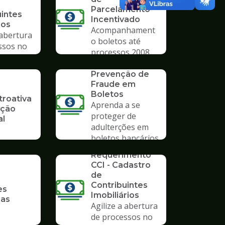
Parcelamento
uintes
Incentivado
ios
Acompanhament
 abertura
o boletos até
ssos no
processos 2008
mpo
SERVICO
Prevenção de
Fraude em
Boletos
troativa
Aprenda a se
ição
proteger de
al
adulterções em
boletos bancários
SERVICO
Requerimento
CCI - Cadastro
de
Contribuintes
es
Imobiliários
ias
Agilize a abertura
de processos no