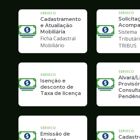
SERVICO
SERVICO
Solicita
Cadastramento
Acompa
e Atualiação
Sistema
Mobiliária
Ficha Cadastral
Tributári
Mobiliário
TRIBUS
SERVICO
SERVICO
Alvará/
Isenção e
Provisór
desconto de
Consult
Taxa de licença
Pendênc
SERVICO
SERVICO
Emissão de
Cadastr