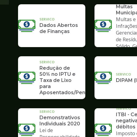
Consult
Multas
Municip
Multas e
SERVICO
Dados Abertos
Infrações
de Finanças
Gerenci
de Resíd
Sólido, 
de Lixo
SERVICO
Redução de
50% no IPTU e
SERVICO
Taxa de Lixo
DIPAM (
para
Aposentados/Pensionistas
SERVICO
SERVICO
ITBI - C
Demonstrativos
negativ
Individuais 2020
débitos 
Lei de
Imposto 