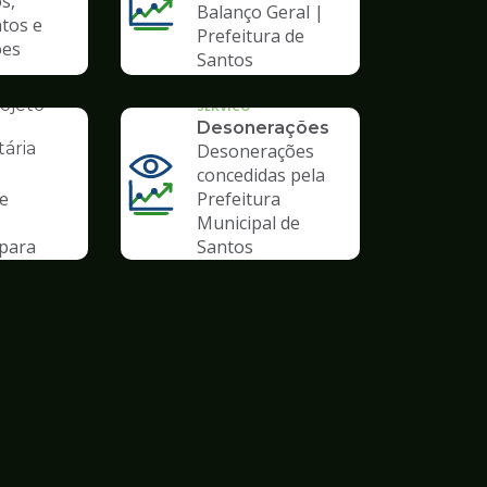
s,
Balanço Geral |
tos e
Prefeitura de
ões
Santos
AL
ojeto
SERVICO
Desonerações
ária
Desonerações
concedidas pela
de
Prefeitura
Municipal de
para
Santos