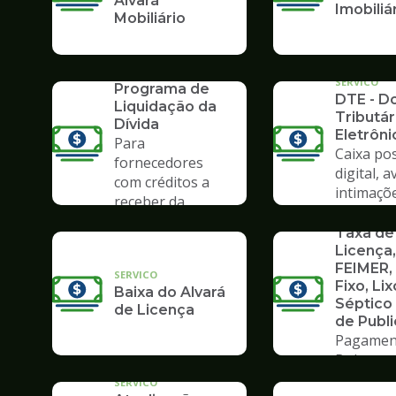
Alvará
Imobiliá
Mobiliário
SERVICO
PLD 2019 -
SERVICO
Programa de
DTE - Do
Liquidação da
Tributár
Dívida
Eletrôni
Para
Caixa pos
fornecedores
digital, a
com créditos a
intimaçõ
receber da
SERVICO
Prefeitura
Taxa de
Licença,
FEIMER,
SERVICO
Fixo, Lix
Baixa do Alvará
Séptico
de Licença
de Publ
Pagamen
Boleto
SERVICO