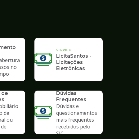
imento
SERVICO
LicitaSantos -
 abertura
Licitações
ssos no
Eletrônicas
mpo
SERVICO
 de
Dúvidas
es
Frequentes
biliário
Dúvidas e
o de
questionamentos
nal ou
mais frequentes
 de
recebidos pelo
SIC