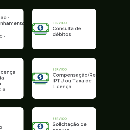
Poupatempo
ção -
SERVICO
nhamento
Consulta de
débitos
o -
SERVICO
Licença
Compensação/Restituição
ia -
IPTU ou Taxa de
a
Licença
ia
SERVICO
Solicitação de
o