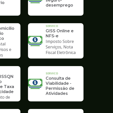
seguro-
rio
desemprego
SERVICO
micílio
GISS Online e
io
NFS-e
co
Imposto Sobre
tal
Serviços, Nota
visos e
Fiscal Eletrônica
es
SERVICO
 ISSQN
Consulta de
o
Viabilidade -
 e Taxa
Permissão de
icidade
Atividades
to de