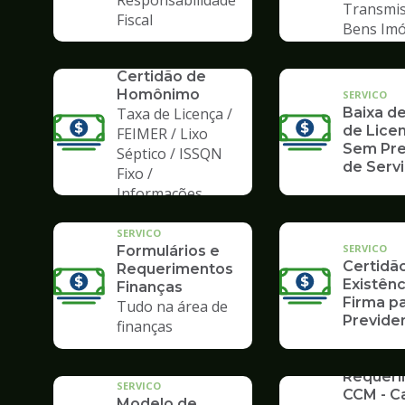
Responsabilidade
Transmis
Fiscal
Bens Imó
SERVICO
Certidão de
Homônimo
SERVICO
Taxa de Licença /
Baixa de
de Licen
FEIMER / Lixo
Sem Pre
Séptico / ISSQN
de Serv
Fixo /
Informações
SERVICO
SERVICO
Formulários e
Certidã
Requerimentos
Existênc
Finanças
Firma pa
Tudo na área de
Previden
finanças
SERVICO
Requer
SERVICO
CCM - C
Modelo de