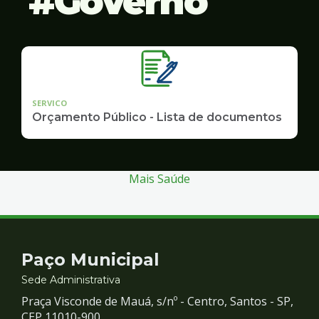
Governo
SERVICO
Orçamento Público - Lista de documentos
Mais Saúde
Contato
Paço Municipal
e
Sede Administrativa
Praça Visconde de Mauá, s/nº - Centro, Santos - SP,
CEP 11010-900