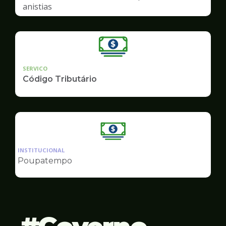
anistias
SERVICO
Código Tributário
Ilustração
da
INSTITUCIONAL
pagina
Poupatempo
de
Finanças