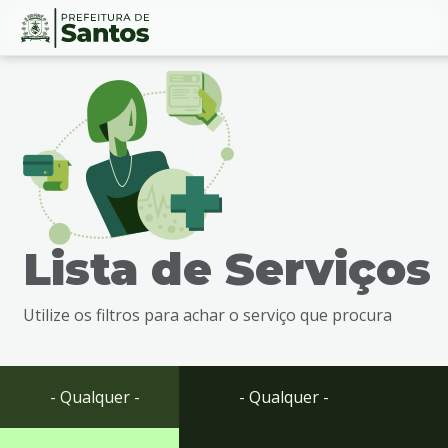
Ir
Conteúdo
para
o
conteúdo
1
Ir
para
o
menu
Lista de Serviços
2
Ir
para
Utilize os filtros para achar o serviço que procura
busca
3
Ir
para
- Qualquer -
- Qualquer -
o
rodapé