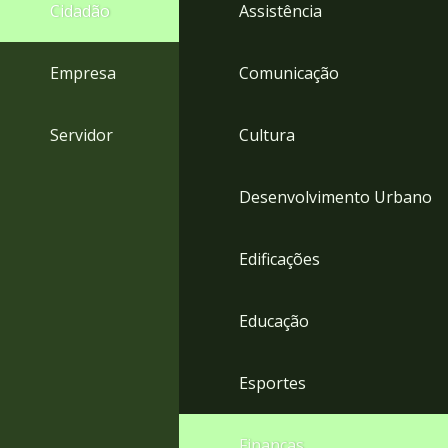
4
Cidadão
Assistência
Acessibilidade
5
Empresa
Comunicação
Servidor
Cultura
Desenvolvimento Urbano
Edificações
Educação
Esportes
Finanças