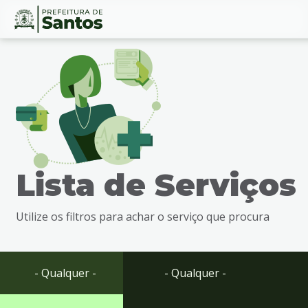
Ir
Conteúdo
para
o
conteúdo
1
Ir
para
o
menu
Lista de Serviços
2
Ir
para
Utilize os filtros para achar o serviço que procura
busca
3
Ir
para
- Qualquer -
- Qualquer -
o
rodapé