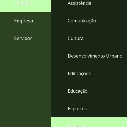
4
Cidadão
Assistência
Acessibilidade
5
Empresa
Comunicação
Servidor
Cultura
Desenvolvimento Urbano
Edificações
Educação
Esportes
Finanças