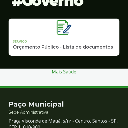
Governo
SERVICO
Orçamento Público - Lista de documentos
Mais Saúde
Contato
Paço Municipal
e
Sede Administrativa
Praça Visconde de Mauá, s/nº - Centro, Santos - SP,
CEP 11010-900