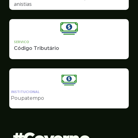
anistias
SERVICO
Código Tributário
Ilustração
da
INSTITUCIONAL
pagina
Poupatempo
de
Finanças