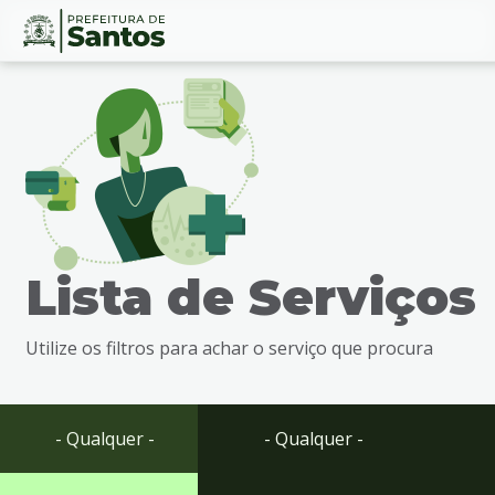
Ir
Conteúdo
para
o
conteúdo
1
Ir
para
o
menu
Lista de Serviços
2
Ir
para
Utilize os filtros para achar o serviço que procura
busca
3
Ir
para
- Qualquer -
- Qualquer -
o
rodapé