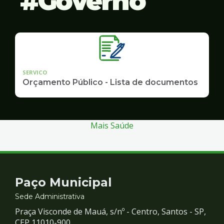
Governo
SERVICO
Orçamento Público - Lista de documentos
Mais Saúde
Contato
Paço Municipal
e
Sede Administrativa
Praça Visconde de Mauá, s/nº - Centro, Santos - SP,
CEP 11010-900