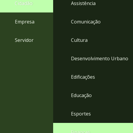
4
Cidadão
Assistência
Acessibilidade
5
Empresa
Comunicação
Servidor
Cultura
Desenvolvimento Urbano
Edificações
Educação
Esportes
Finanças