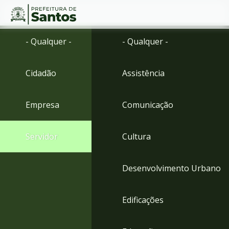
Ir
Conteúdo
- Qualquer -
- Qualquer -
para
o
conteúdo
Cidadão
Assistência
1
Ir
para
Empresa
Comunicação
o
menu
2
Servidor
Cultura
Ir
para
busca
Desenvolvimento Urbano
3
Ir
para
Edificações
o
rodapé