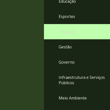
Educação
4
Acessibilidade
5
Esportes
Finanças
Gestão
Governo
Infraestrutura e Serviços
Públicos
Meio Ambiente