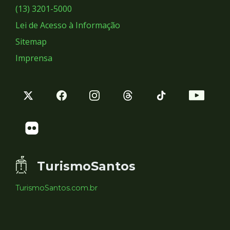
Sociais
(13) 3201-5000
Lei de Acesso à Informação
Sitemap
Imprensa
TurismoSantos
TurismoSantos.com.br