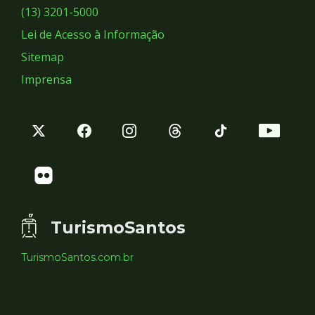
Sociais
(13) 3201-5000
Lei de Acesso à Informação
Sitemap
Imprensa
TurismoSantos
TurismoSantos.com.br