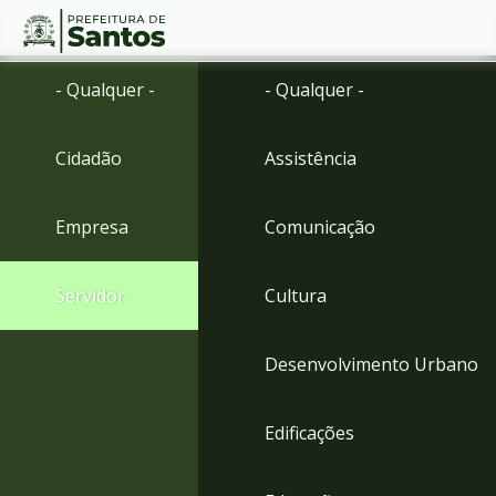
Ir
Conteúdo
- Qualquer -
- Qualquer -
para
o
conteúdo
Cidadão
Assistência
1
Ir
para
Empresa
Comunicação
o
menu
2
Servidor
Cultura
Ir
para
busca
Desenvolvimento Urbano
3
Ir
para
Edificações
o
rodapé