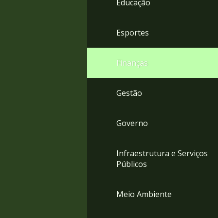
Educação
4
Acessibilidade
5
Esportes
Finanças
Gestão
Governo
Infraestrutura e Serviços
Públicos
Meio Ambiente