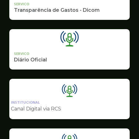
SERVICO
Transparência de Gastos - Dicom
SERVICO
Diário Oficial
Ilustração
da
INSTITUCIONAL
pagina
Canal Digital via RCS
de
Comunicação