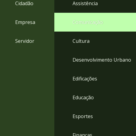
4
Cidadão
Assistência
Acessibilidade
5
Empresa
Comunicação
Servidor
Cultura
Desenvolvimento Urbano
Edificações
Educação
Esportes
Finanças