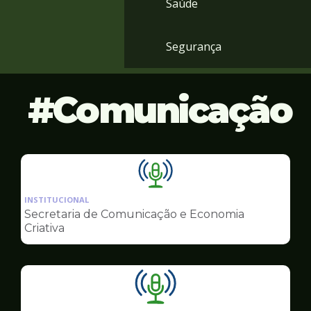
Saúde
Segurança
Comunicação
Ilustração
da
INSTITUCIONAL
pagina
Secretaria de Comunicação e Economia
de
Criativa
Comunicação