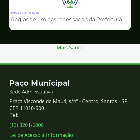
Ilustração
da
INSTITUCIONAL
pagina
Regras de uso das redes sociais da Prefeitura
de
Comunicação
Mais Saúde
Contato
Paço Municipal
e
Sede Administrativa
Praça Visconde de Mauá, s/nº - Centro, Santos - SP,
Redes
CEP 11010-900
Tel:
Sociais
(13) 3201-5000
Lei de Acesso à Informação