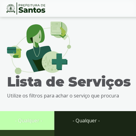
Ir
Conteúdo
para
o
conteúdo
1
Ir
para
o
menu
Lista de Serviços
2
Ir
para
Utilize os filtros para achar o serviço que procura
busca
3
Ir
para
- Qualquer -
- Qualquer -
o
rodapé