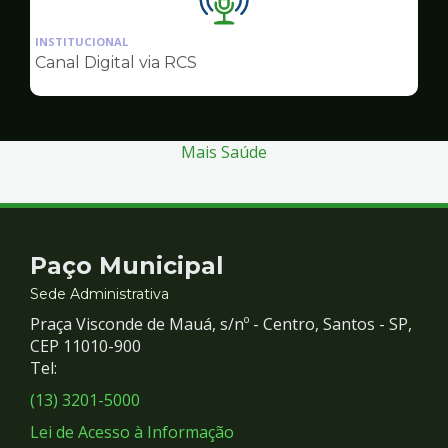
Ilustração
da
INSTITUCIONAL
pagina
Canal Digital via RCS
de
Comunicação
Mais Saúde
Contato
Paço Municipal
e
Sede Administrativa
Praça Visconde de Mauá, s/nº - Centro, Santos - SP,
Redes
CEP 11010-900
Tel:
Sociais
(13) 3201-5000
Lei de Acesso à Informação