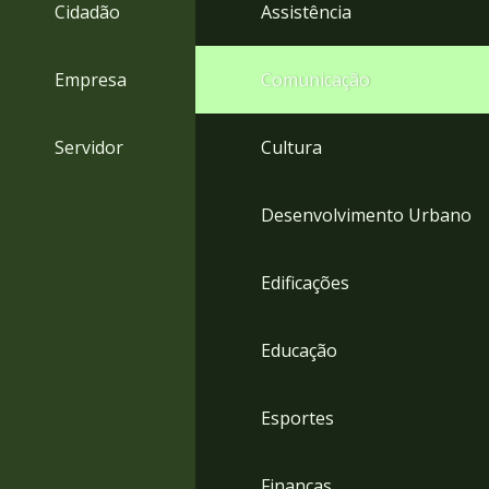
4
Cidadão
Assistência
Acessibilidade
5
Empresa
Comunicação
Servidor
Cultura
Desenvolvimento Urbano
Edificações
Educação
Esportes
Finanças