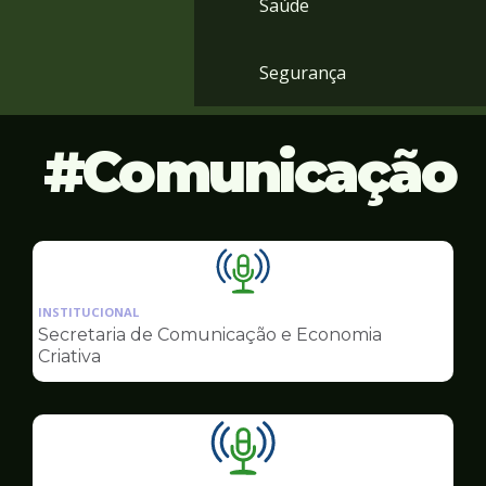
Saúde
Segurança
Comunicação
Ilustração
da
INSTITUCIONAL
pagina
Secretaria de Comunicação e Economia
de
Criativa
Comunicação