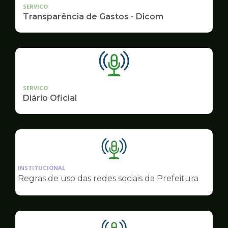
SERVICO
Transparência de Gastos - Dicom
SERVICO
Diário Oficial
Ilustração
da
INSTITUCIONAL
pagina
Regras de uso das redes sociais da Prefeitura
de
Comunicação