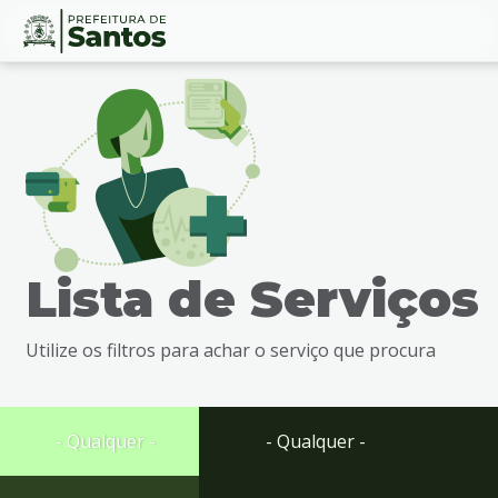
Ir
Conteúdo
para
o
conteúdo
1
Ir
para
o
menu
Lista de Serviços
2
Ir
para
Utilize os filtros para achar o serviço que procura
busca
3
Ir
para
- Qualquer -
- Qualquer -
o
rodapé