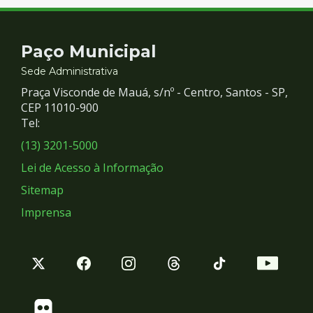
Contato
Paço Municipal
e
Sede Administrativa
Praça Visconde de Mauá, s/nº - Centro, Santos - SP,
Redes
CEP 11010-900
Tel:
Sociais
(13) 3201-5000
Lei de Acesso à Informação
Sitemap
Imprensa