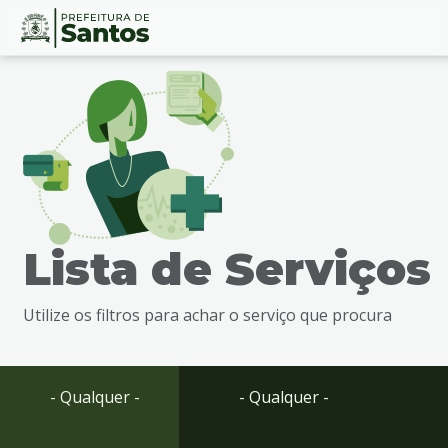
Ir
Conteúdo
para
o
conteúdo
1
Ir
para
o
menu
Lista de Serviços
2
Ir
para
Utilize os filtros para achar o serviço que procura
busca
3
Ir
para
- Qualquer -
- Qualquer -
o
rodapé