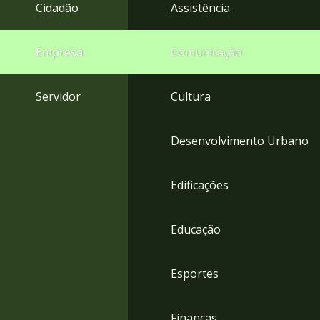
4
Cidadão
Assistência
Acessibilidade
5
Empresa
Comunicação
Servidor
Cultura
Desenvolvimento Urbano
Edificações
Educação
Esportes
Finanças