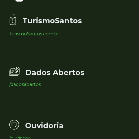
TurismoSantos
TurismoSantos.com.br
Dados Abertos
/dadosabertos
Ouvidoria
/ouvidoria