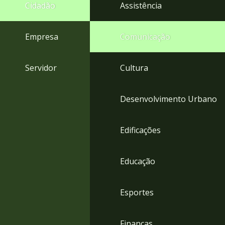
4
Cidadão
Assistência
Acessibilidade
5
Empresa
Comunicação
Servidor
Cultura
Desenvolvimento Urbano
Edificações
Educação
Esportes
Finanças