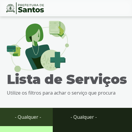
Ir
Conteúdo
para
o
conteúdo
1
Ir
para
o
menu
Lista de Serviços
2
Ir
para
Utilize os filtros para achar o serviço que procura
busca
3
Ir
para
- Qualquer -
- Qualquer -
o
rodapé