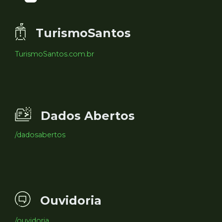
TurismoSantos
TurismoSantos.com.br
Dados Abertos
/dadosabertos
Ouvidoria
/ouvidoria