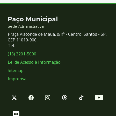
Contato
Paço Municipal
e
Sede Administrativa
Praça Visconde de Mauá, s/nº - Centro, Santos - SP,
Redes
CEP 11010-900
Tel:
Sociais
(13) 3201-5000
Lei de Acesso à Informação
Sitemap
Imprensa