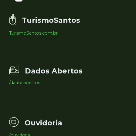
TurismoSantos
TurismoSantos.com.br
Dados Abertos
/dadosabertos
Ouvidoria
/ouvidoria