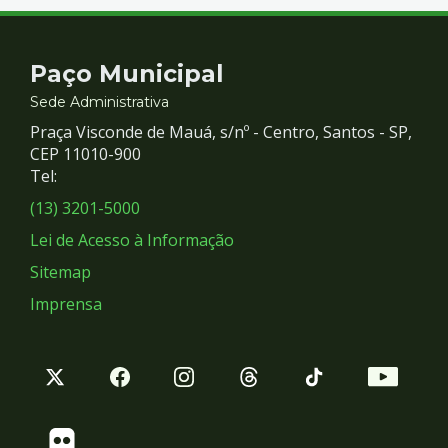
Contato
Paço Municipal
e
Sede Administrativa
Praça Visconde de Mauá, s/nº - Centro, Santos - SP,
Redes
CEP 11010-900
Tel:
Sociais
(13) 3201-5000
Lei de Acesso à Informação
Sitemap
Imprensa