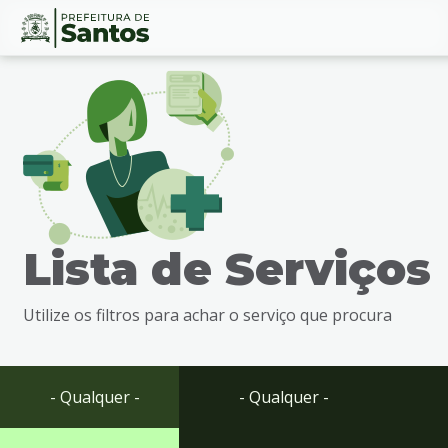
Ir
Conteúdo
para
o
conteúdo
1
Ir
para
o
menu
Lista de Serviços
2
Ir
para
Utilize os filtros para achar o serviço que procura
busca
3
Ir
para
- Qualquer -
- Qualquer -
o
rodapé