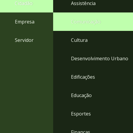
4
Cidadão
Assistência
Acessibilidade
5
Empresa
Comunicação
Servidor
Cultura
Desenvolvimento Urbano
Edificações
Educação
Esportes
Finanças