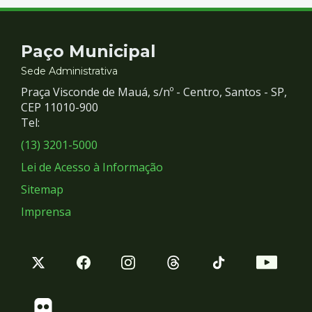
Contato
Paço Municipal
e
Sede Administrativa
Praça Visconde de Mauá, s/nº - Centro, Santos - SP,
Redes
CEP 11010-900
Tel:
Sociais
(13) 3201-5000
Lei de Acesso à Informação
Sitemap
Imprensa