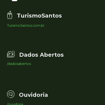
TurismoSantos
TurismoSantos.com.br
Dados Abertos
/dadosabertos
Ouvidoria
/ouvidoria