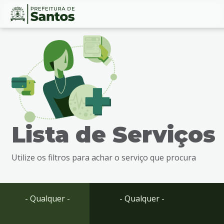
Ir
Conteúdo
para
o
conteúdo
1
Ir
para
o
menu
Lista de Serviços
2
Ir
para
Utilize os filtros para achar o serviço que procura
busca
3
Ir
para
- Qualquer -
- Qualquer -
o
rodapé