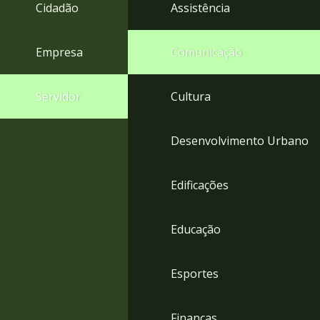
4
Cidadão
Assistência
Acessibilidade
5
Empresa
Comunicação
Servidor
Cultura
Desenvolvimento Urbano
Edificações
Educação
Esportes
Finanças